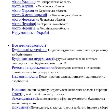
місто Ужгород
та Закарпатська область
місто Харків
та Харківська область
місто Херсон
та Херсонська область
місто Хмельницький
та Хмельницька область
місто Черкаси
та Черкаська область
місто Чернівці
та Чернівецька область
місто Чернігів
та Чернігівська область
Нерухомість в Україні
Все для нерухомості
Будівельні матеріали
Продаємо будівельні матеріали для ремонту
та будівництва
Будівництво нерухомості
Будуємо житлові та не житлові
споруди та різні будівельні конструкції
Ремонт та вдосконалення
Ремонтуємо житлові і не житлові
приміщення та іншу нерухомість
Надавачі послуг
Послуги встановлення, монтажу і демонтажу та
оздоблення
Новини
Новини на ринку нерухомості Львівської області і України
Статті
Цікаві статті про нерухомість
Законодавство
Законодавство у сфері нерухомості і будівництва
та оподаткування
Документи
Діловодство, зразки договорів та багато іншого у сфері