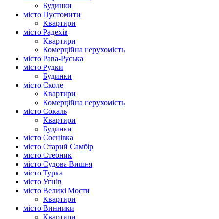
Будинки
місто Пустомити
Квартири
місто Радехів
Квартири
Комерційна нерухомість
місто Рава-Руська
місто Рудки
Будинки
місто Сколе
Квартири
Комерційна нерухомість
місто Сокаль
Квартири
Будинки
місто Соснівка
місто Старий Самбір
місто Стебник
місто Судова Вишня
місто Турка
місто Угнів
місто Великі Мости
Квартири
місто Винники
Квартири