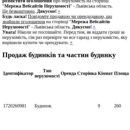
розмістити оголошення
про нерухомість на сторінці
"
Мережа Вебсайтів Нерухомості
" - Львівська область.
Це безкоштовно
.
Дякуємо!
×
Будь ласка!
Повідомте продавцю чи орендодавцю, що
знайшли оголошення
на сторінці "
Мережа Вебсайтів
Нерухомості
" - Львівська область.
Дякуємо!
×
Увага!
Ніколи не поспішайте. Перед тим, як віддати гроші за
нерухомість, сім раз перевірте чи все гаразд з нерухомістю, яку
вирішили купити чи орендувати.
×
Продаж будинків та частин будинку
Тип
Ідентифікатор
Оренда
Сторінка
Кімнат
Площа
нерухомості
1720260981
Будинок
9
260