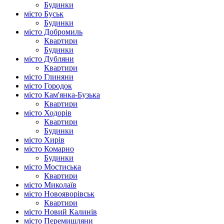
Будинки
місто Буськ
Будинки
місто Добромиль
Квартири
Будинки
місто Дубляни
Квартири
місто Глиняни
місто Городок
місто Кам'янка-Бузька
Квартири
місто Ходорів
Квартири
Будинки
місто Хирів
місто Комарно
Будинки
місто Мостиська
Квартири
місто Миколаїв
місто Новояворівськ
Квартири
місто Новий Калинів
місто Перемишляни