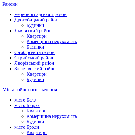
Райони
Червоноградський район
Дрогобицький район
Будинки
Львівський район
Квартири
Комерційна нерухомість
Будинки
Самбірський район
Стрийський район
Яворівський район
Золочівський район
Квартири
Будинки
Міста районного значення
місто Белз
місто Бібрка
Квартири
Комерційна нерухомість
Будинки
місто Броди
Квартири