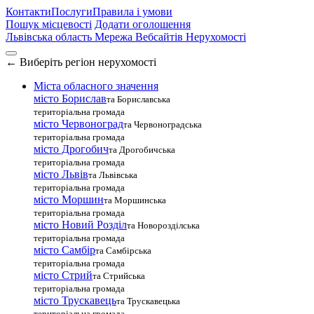
Контакти
Послуги
Правила і умови
Пошук місцевості
Додати оголошення
Львівська область
Мережа Вебсайтів Нерухомості
←
Виберіть регіон нерухомості
Міста обласного значення
місто Борислав
та Бориславська
територіальна громада
місто Червоноград
та Червоноградська
територіальна громада
місто Дрогобич
та Дрогобичська
територіальна громада
місто Львів
та Львівська
територіальна громада
місто Моршин
та Моршинська
територіальна громада
місто Новий Розділ
та Новорозділська
територіальна громада
місто Самбір
та Самбірська
територіальна громада
місто Стрий
та Стрийська
територіальна громада
місто Трускавець
та Трускавецька
територіальна громада