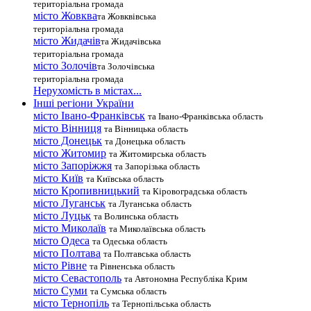
територіальна громада
місто Жовква
та Жовквівська
територіальна громада
місто Жидачів
та Жидачівська
територіальна громада
місто Золочів
та Золочівська
територіальна громада
Нерухомість в містах...
Інші регіони України
місто Івано-Франківськ
та Івано-Франківська область
місто Вінниця
та Вінницька область
місто Донецьк
та Донецька область
місто Житомир
та Житомирська область
місто Запоріжжя
та Запорізька область
місто Київ
та Київська область
місто Кропивницький
та Кіровоградська область
місто Луганськ
та Луганська область
місто Луцьк
та Волинська область
місто Миколаїв
та Миколаївська область
місто Одеса
та Одеська область
місто Полтава
та Полтавська область
місто Рівне
та Рівненська область
місто Севастополь
та Автономна Республіка Крим
місто Суми
та Сумська область
місто Тернопіль
та Тернопільська область