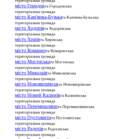
територіальна громада
місто Городок
та Городокська
територіальна громада
місто Кам'янка-Бузька
та Кам'янка-Бузьська
територіальна громада
місто Ходорів
та Ходорівська
територіальна громада
місто Хирів
та Хирівська
територіальна громада
місто Комарно
та Комарноська
територіальна громада
місто Мостиська
та Мостиська
територіальна громада
місто Миколаїв
та Миколаївська
територіальна громада
місто Новояворівськ
та Новояворівська
територіальна громада
місто Новий Калинів
та Калинівська
територіальна громада
місто Перемишляни
та Перемишляниська
територіальна громада
місто Пустомити
та Пустомитська
територіальна громада
місто Радехів
та Радехівська
територіальна громада