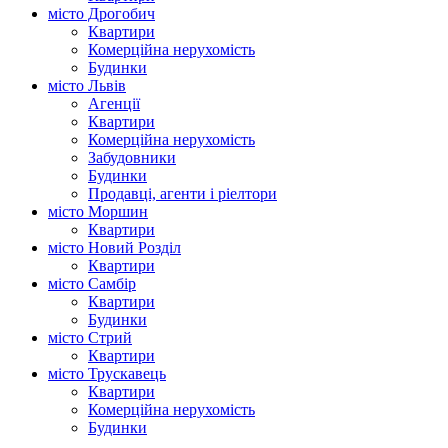
місто Дрогобич
Квартири
Комерційна нерухомість
Будинки
місто Львів
Агенції
Квартири
Комерційна нерухомість
Забудовники
Будинки
Продавці, агенти і ріелтори
місто Моршин
Квартири
місто Новий Розділ
Квартири
місто Самбір
Квартири
Будинки
місто Стрий
Квартири
місто Трускавець
Квартири
Комерційна нерухомість
Будинки