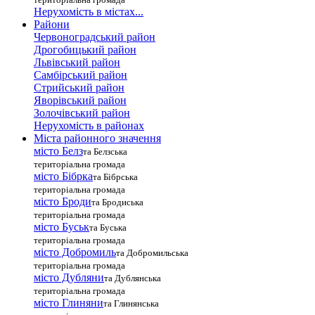
Нерухомість в містах...
Райони
Червоноградський район
Дрогобицький район
Львівський район
Самбірський район
Стрийський район
Яворівський район
Золочівський район
Нерухомість в районах
Міста районного значення
місто Белз
та Белзська
територіальна громада
місто Бібрка
та Бібрська
територіальна громада
місто Броди
та Бродиська
територіальна громада
місто Буськ
та Буська
територіальна громада
місто Добромиль
та Добромильська
територіальна громада
місто Дубляни
та Дублянська
територіальна громада
місто Глиняни
та Глинянська