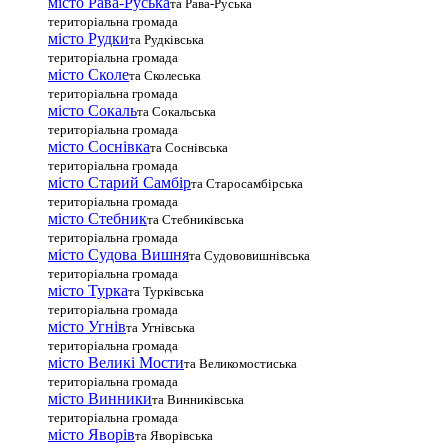
місто Рава-Руська
та Рава-Руська
територіальна громада
місто Рудки
та Рудківська
територіальна громада
місто Сколе
та Сколеська
територіальна громада
місто Сокаль
та Сокальська
територіальна громада
місто Соснівка
та Соснівська
територіальна громада
місто Старий Самбір
та Старосамбірська
територіальна громада
місто Стебник
та Стебниківська
територіальна громада
місто Судова Вишня
та Судововишнівська
територіальна громада
місто Турка
та Турківська
територіальна громада
місто Угнів
та Угнівська
територіальна громада
місто Великі Мости
та Великомостиська
територіальна громада
місто Винники
та Винниківська
територіальна громада
місто Яворів
та Яворівська