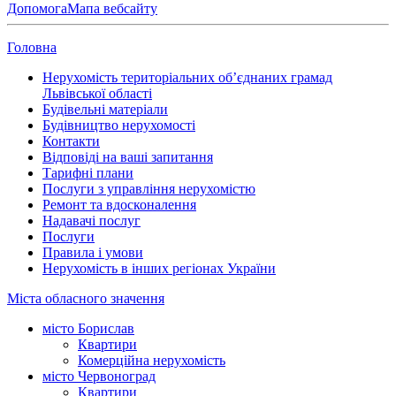
Допомога
Мапа вебсайту
Головна
Нерухомість територіальних об’єднаних грамад
Львівської області
Будівельні матеріали
Будівництво нерухомості
Контакти
Відповіді на ваші запитання
Тарифні плани
Послуги з управління нерухомістю
Ремонт та вдосконалення
Надавачі послуг
Послуги
Правила і умови
Нерухомість в інших регіонах України
Міста обласного значення
місто Борислав
Квартири
Комерційна нерухомість
місто Червоноград
Квартири