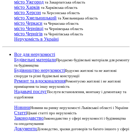
місто Ужгород
та Закарпатська область
місто Харків
та Харківська область
місто Херсон
та Херсонська область
місто Хмельницький
та Хмельницька область
місто Черкаси
та Черкаська область
місто Чернівці
та Чернівецька область
місто Чернігів
та Чернігівська область
Нерухомість в Україні
Все для нерухомості
Будівельні матеріали
Продаємо будівельні матеріали для ремонту
та будівництва
Будівництво нерухомості
Будуємо житлові та не житлові
споруди та різні будівельні конструкції
Ремонт та вдосконалення
Ремонтуємо житлові і не житлові
приміщення та іншу нерухомість
Надавачі послуг
Послуги встановлення, монтажу і демонтажу та
оздоблення
Новини
Новини на ринку нерухомості Львівської області і України
Статті
Цікаві статті про нерухомість
Законодавство
Законодавство у сфері нерухомості і будівництва
та оподаткування
Документи
Діловодство, зразки договорів та багато іншого у сфері