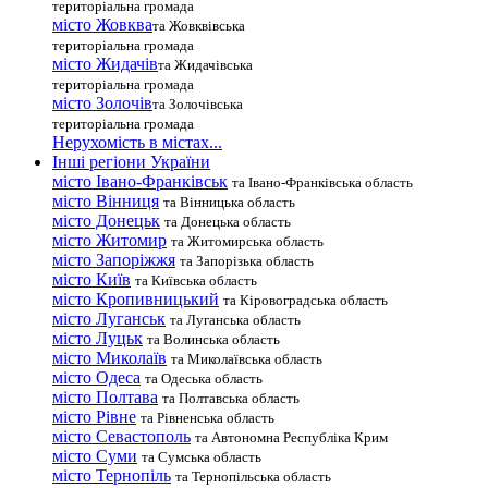
територіальна громада
місто Жовква
та Жовквівська
територіальна громада
місто Жидачів
та Жидачівська
територіальна громада
місто Золочів
та Золочівська
територіальна громада
Нерухомість в містах...
Інші регіони України
місто Івано-Франківськ
та Івано-Франківська область
місто Вінниця
та Вінницька область
місто Донецьк
та Донецька область
місто Житомир
та Житомирська область
місто Запоріжжя
та Запорізька область
місто Київ
та Київська область
місто Кропивницький
та Кіровоградська область
місто Луганськ
та Луганська область
місто Луцьк
та Волинська область
місто Миколаїв
та Миколаївська область
місто Одеса
та Одеська область
місто Полтава
та Полтавська область
місто Рівне
та Рівненська область
місто Севастополь
та Автономна Республіка Крим
місто Суми
та Сумська область
місто Тернопіль
та Тернопільська область