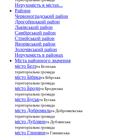
Нерухомість в містах...
Райони
Червоноградський район
Дрогобицький район
Львівський район
Самбірський район
Стрийський район
Яворівський район
Золочівський район
Нерухомість в районах
Міста районного значення
місто Белз
та Белзська
територіальна громада
місто Бібрка
та Бібрська
територіальна громада
місто Броди
та Бродиська
територіальна громада
місто Буськ
та Буська
територіальна громада
місто Добромиль
та Добромильська
територіальна громада
місто Дубляни
та Дублянська
територіальна громада
місто Глиняни
та Глинянська