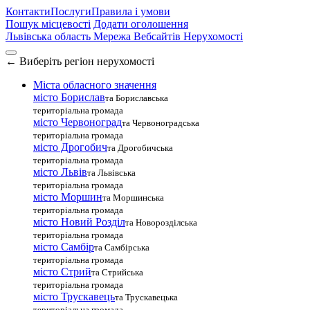
Контакти
Послуги
Правила і умови
Пошук місцевості
Додати оголошення
Львівська область
Мережа Вебсайтів Нерухомості
←
Виберіть регіон нерухомості
Міста обласного значення
місто Борислав
та Бориславська
територіальна громада
місто Червоноград
та Червоноградська
територіальна громада
місто Дрогобич
та Дрогобичська
територіальна громада
місто Львів
та Львівська
територіальна громада
місто Моршин
та Моршинська
територіальна громада
місто Новий Розділ
та Новорозділська
територіальна громада
місто Самбір
та Самбірська
територіальна громада
місто Стрий
та Стрийська
територіальна громада
місто Трускавець
та Трускавецька
територіальна громада