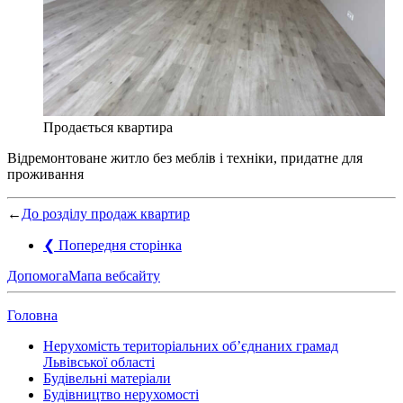
Продається квартира
Відремонтоване житло без меблів і техніки, придатне для
проживання
←
До розділу продаж квартир
❮
Попередня сторінка
Допомога
Мапа вебсайту
Головна
Нерухомість територіальних об’єднаних грамад
Львівської області
Будівельні матеріали
Будівництво нерухомості