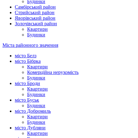
Будинки
Самбірський район
Стрийський район
Яворівський район
Золочівський район
Квартири
Будинки
Міста районного значення
місто Белз
місто Бібрка
Квартири
Комерційна нерухомість
Будинки
місто Броди
Квартири
Будинки
місто Буськ
Будинки
місто Добромиль
Квартири
Будинки
місто Дубляни
Квартири