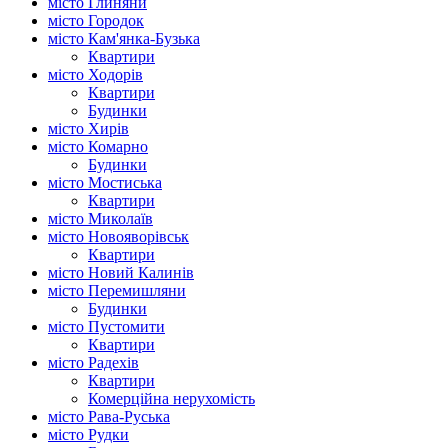
місто Глиняни
місто Городок
місто Кам'янка-Бузька
Квартири
місто Ходорів
Квартири
Будинки
місто Хирів
місто Комарно
Будинки
місто Мостиська
Квартири
місто Миколаїв
місто Новояворівськ
Квартири
місто Новий Калинів
місто Перемишляни
Будинки
місто Пустомити
Квартири
місто Радехів
Квартири
Комерційна нерухомість
місто Рава-Руська
місто Рудки