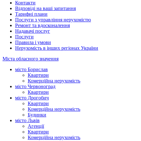
Контакти
Відповіді на ваші запитання
Тарифні плани
Послуги з управління нерухомістю
Ремонт та вдосконалення
Надавачі послуг
Послуги
Правила і умови
Нерухомість в інших регіонах України
Міста обласного значення
місто Борислав
Квартири
Комерційна нерухомість
місто Червоноград
Квартири
місто Дрогобич
Квартири
Комерційна нерухомість
Будинки
місто Львів
Агенції
Квартири
Комерційна нерухомість