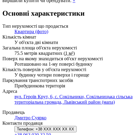
вирішили купити чи орендувати.
×
Основні характеристики
Тип нерухомості що продається
Квартира (фото)
Кількість кімнат
У об'єкта дві кімнати
Загальна площа об'єкта нерухомості
75.5 метрів квадратних (
1 м²
)
Поверх на якому знаходиться об'єкт нерухомості
Розташовано на 1-му поверсі будинку
Кількість поверхів у об'єкта нерухомості
У будинку чотири поверхи і горище
Паркування транспотрних засобів
Прибудинкова територія
Адреса
вул. Героїв Крут, 6, с. Сокільники, Сокільницька сільська
територіальна громада, Львівський район (мапа)
Продавець
Дмитро Суярко
Контакти продавця
Телефон:
+38 XXX XXX XX XX
+38 063 020 32 50