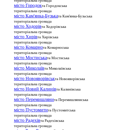
територіальна громада
місто Городок
та Городокська
територіальна громада
місто Кам'янка-Бузька
та Кам'янка-Бузьська
територіальна громада
місто Ходорів
та Ходорівська
територіальна громада
місто Хирів
та Хирівська
територіальна громада
місто Комарно
та Комарноська
територіальна громада
місто Мостиська
та Мостиська
територіальна громада
місто Миколаїв
та Миколаївська
територіальна громада
місто Новояворівськ
та Новояворівська
територіальна громада
місто Новий Калинів
та Калинівська
територіальна громада
місто Перемишляни
та Перемишляниська
територіальна громада
місто Пустомити
та Пустомитська
територіальна громада
місто Радехів
та Радехівська
територіальна громада