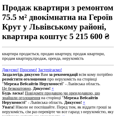
Продаж квартири з ремонтом
75.5 м² двокімнатна на Героїв
Крут у Львівському районі,
квартира коштує
5 215 600 ₴
квартира продається,
продаю квартиру,
продаж квартири,
продам квартиру,
продаж,
оренда,
нерухомість
Дякуємо!
Просимо!
Застерігаємо!
Заздалегідь дякуємо
Вам
за рекомендації
всім кому потрібно
розмістити оголошення
про нерухомість на сторінці
"
Мережа Вебсайтів Нерухомості
" - Львівська область.
Це безкоштовно
.
Дякуємо!
×
Будь ласка!
Повідомте продавцю чи орендодавцю, що
знайшли оголошення
на сторінці "
Мережа Вебсайтів
Нерухомості
" - Львівська область.
Дякуємо!
×
Увага!
Ніколи не поспішайте. Перед тим, як віддати гроші за
нерухомість, сім раз перевірте чи все гаразд з нерухомістю, яку