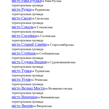
місто Рава-Руська
та Рава-Руська
територіальна громада
місто Рудки
та Рудківська
територіальна громада
місто Сколе
та Сколеська
територіальна громада
місто Сокаль
та Сокальська
територіальна громада
місто Соснівка
та Соснівська
територіальна громада
місто Старий Самбір
та Старосамбірська
територіальна громада
місто Стебник
та Стебниківська
територіальна громада
місто Судова Вишня
та Судововишнівська
територіальна громада
місто Турка
та Турківська
територіальна громада
місто Угнів
та Угнівська
територіальна громада
місто Великі Мости
та Великомостиська
територіальна громада
місто Винники
та Винниківська
територіальна громада
місто Яворів
та Яворівська