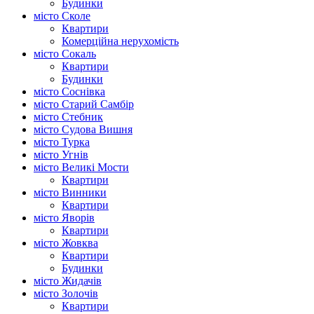
Будинки
місто Сколе
Квартири
Комерційна нерухомість
місто Сокаль
Квартири
Будинки
місто Соснівка
місто Старий Самбір
місто Стебник
місто Судова Вишня
місто Турка
місто Угнів
місто Великі Мости
Квартири
місто Винники
Квартири
місто Яворів
Квартири
місто Жовква
Квартири
Будинки
місто Жидачів
місто Золочів
Квартири