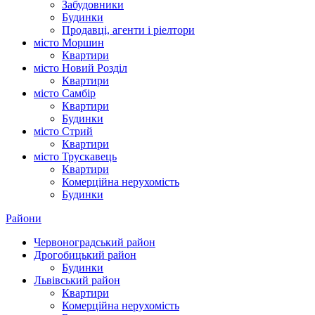
Забудовники
Будинки
Продавці, агенти і ріелтори
місто Моршин
Квартири
місто Новий Розділ
Квартири
місто Самбір
Квартири
Будинки
місто Стрий
Квартири
місто Трускавець
Квартири
Комерційна нерухомість
Будинки
Райони
Червоноградський район
Дрогобицький район
Будинки
Львівський район
Квартири
Комерційна нерухомість