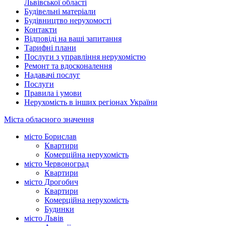
Львівської області
Будівельні матеріали
Будівництво нерухомості
Контакти
Відповіді на ваші запитання
Тарифні плани
Послуги з управління нерухомістю
Ремонт та вдосконалення
Надавачі послуг
Послуги
Правила і умови
Нерухомість в інших регіонах України
Міста обласного значення
місто Борислав
Квартири
Комерційна нерухомість
місто Червоноград
Квартири
місто Дрогобич
Квартири
Комерційна нерухомість
Будинки
місто Львів