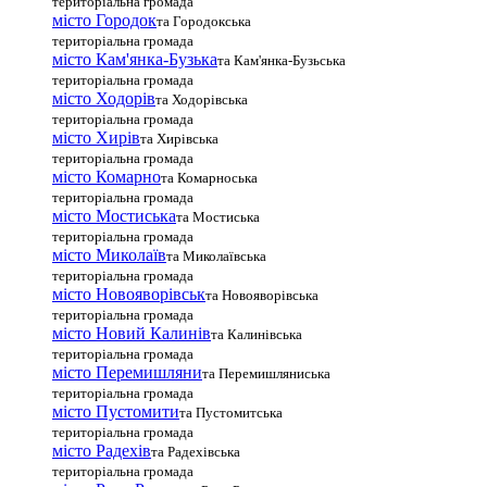
територіальна громада
місто Городок
та Городокська
територіальна громада
місто Кам'янка-Бузька
та Кам'янка-Бузьська
територіальна громада
місто Ходорів
та Ходорівська
територіальна громада
місто Хирів
та Хирівська
територіальна громада
місто Комарно
та Комарноська
територіальна громада
місто Мостиська
та Мостиська
територіальна громада
місто Миколаїв
та Миколаївська
територіальна громада
місто Новояворівськ
та Новояворівська
територіальна громада
місто Новий Калинів
та Калинівська
територіальна громада
місто Перемишляни
та Перемишляниська
територіальна громада
місто Пустомити
та Пустомитська
територіальна громада
місто Радехів
та Радехівська
територіальна громада