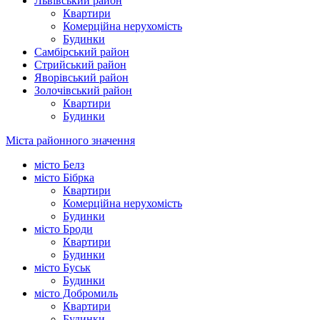
Львівський район
Квартири
Комерційна нерухомість
Будинки
Самбірський район
Стрийський район
Яворівський район
Золочівський район
Квартири
Будинки
Міста районного значення
місто Белз
місто Бібрка
Квартири
Комерційна нерухомість
Будинки
місто Броди
Квартири
Будинки
місто Буськ
Будинки
місто Добромиль
Квартири
Будинки