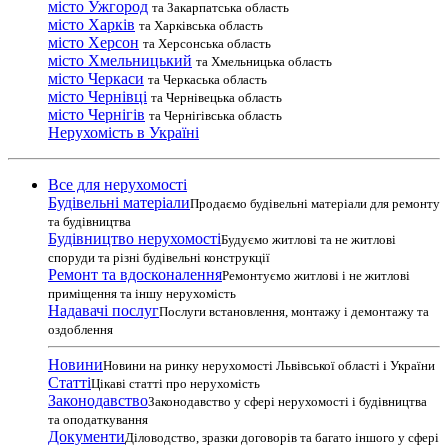
місто Ужгород
та Закарпатська область
місто Харків
та Харківська область
місто Херсон
та Херсонська область
місто Хмельницький
та Хмельницька область
місто Черкаси
та Черкаська область
місто Чернівці
та Чернівецька область
місто Чернігів
та Чернігівська область
Нерухомість в Україні
Все для нерухомості
Будівельні матеріали
Продаємо будівельні матеріали для ремонту
та будівництва
Будівництво нерухомості
Будуємо житлові та не житлові
споруди та різні будівельні конструкції
Ремонт та вдосконалення
Ремонтуємо житлові і не житлові
приміщення та іншу нерухомість
Надавачі послуг
Послуги встановлення, монтажу і демонтажу та
оздоблення
Новини
Новини на ринку нерухомості Львівської області і України
Статті
Цікаві статті про нерухомість
Законодавство
Законодавство у сфері нерухомості і будівництва
та оподаткування
Документи
Діловодство, зразки договорів та багато іншого у сфері