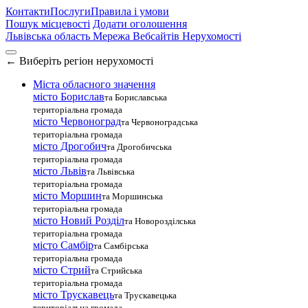
Контакти
Послуги
Правила і умови
Пошук місцевості
Додати оголошення
Львівська область
Мережа Вебсайтів Нерухомості
←
Виберіть регіон нерухомості
Міста обласного значення
місто Борислав
та Бориславська
територіальна громада
місто Червоноград
та Червоноградська
територіальна громада
місто Дрогобич
та Дрогобичська
територіальна громада
місто Львів
та Львівська
територіальна громада
місто Моршин
та Моршинська
територіальна громада
місто Новий Розділ
та Новорозділська
територіальна громада
місто Самбір
та Самбірська
територіальна громада
місто Стрий
та Стрийська
територіальна громада
місто Трускавець
та Трускавецька
територіальна громада