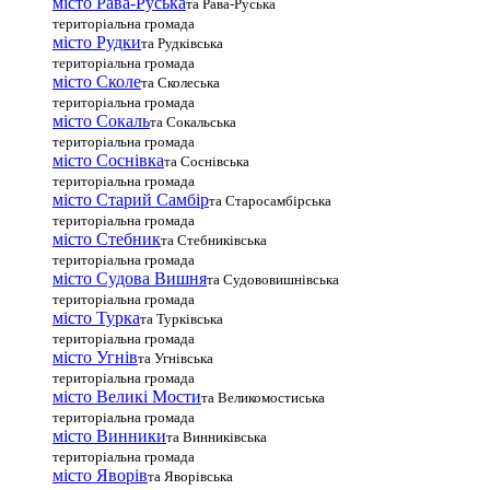
місто Рава-Руська
та Рава-Руська
територіальна громада
місто Рудки
та Рудківська
територіальна громада
місто Сколе
та Сколеська
територіальна громада
місто Сокаль
та Сокальська
територіальна громада
місто Соснівка
та Соснівська
територіальна громада
місто Старий Самбір
та Старосамбірська
територіальна громада
місто Стебник
та Стебниківська
територіальна громада
місто Судова Вишня
та Судововишнівська
територіальна громада
місто Турка
та Турківська
територіальна громада
місто Угнів
та Угнівська
територіальна громада
місто Великі Мости
та Великомостиська
територіальна громада
місто Винники
та Винниківська
територіальна громада
місто Яворів
та Яворівська