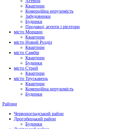
Агенції
Квартири
Комерційна нерухомість
Забудовники
Будинки
Продавці, агенти і ріелтори
місто Моршин
Квартири
місто Новий Розділ
Квартири
місто Самбір
Квартири
Будинки
місто Стрий
Квартири
місто Трускавець
Квартири
Комерційна нерухомість
Будинки
Райони
Червоноградський район
Дрогобицький район
Будинки