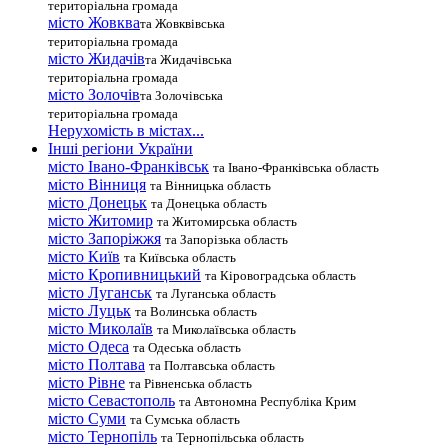
територіальна громада
місто Жовква
та Жовквівська
територіальна громада
місто Жидачів
та Жидачівська
територіальна громада
місто Золочів
та Золочівська
територіальна громада
Нерухомість в містах...
Інші регіони України
місто Івано-Франківськ
та Івано-Франківська область
місто Вінниця
та Вінницька область
місто Донецьк
та Донецька область
місто Житомир
та Житомирська область
місто Запоріжжя
та Запорізька область
місто Київ
та Київська область
місто Кропивницький
та Кіровоградська область
місто Луганськ
та Луганська область
місто Луцьк
та Волинська область
місто Миколаїв
та Миколаївська область
місто Одеса
та Одеська область
місто Полтава
та Полтавська область
місто Рівне
та Рівненська область
місто Севастополь
та Автономна Республіка Крим
місто Суми
та Сумська область
місто Тернопіль
та Тернопільська область