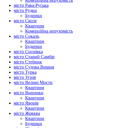
Комерційна нерухомість
місто Рава-Руська
місто Рудки
Будинки
місто Сколе
Квартири
Комерційна нерухомість
місто Сокаль
Квартири
Будинки
місто Соснівка
місто Старий Самбір
місто Стебник
місто Судова Вишня
місто Турка
місто Угнів
місто Великі Мости
Квартири
місто Винники
Квартири
місто Яворів
Квартири
місто Жовква
Квартири
Будинки