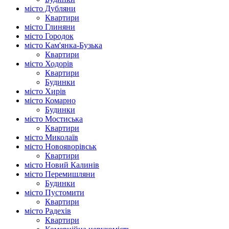
місто Дубляни
Квартири
місто Глиняни
місто Городок
місто Кам'янка-Бузька
Квартири
місто Ходорів
Квартири
Будинки
місто Хирів
місто Комарно
Будинки
місто Мостиська
Квартири
місто Миколаїв
місто Новояворівськ
Квартири
місто Новий Калинів
місто Перемишляни
Будинки
місто Пустомити
Квартири
місто Радехів
Квартири