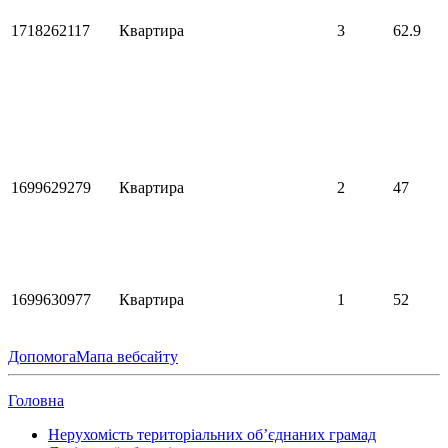
1718262117
Квартира
3
62.9
1699629279
Квартира
2
47
1699630977
Квартира
1
52
Допомога
Мапа вебсайту
Головна
Нерухомість територіальних об’єднаних грамад