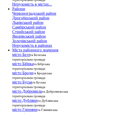
Нерухомість в містах...
Райони
Червоноградський район
Дрогобицький район
Львівський район
Самбірський район
Стрийський район
Яворівський район
Золочівський район
Нерухомість в районах
Міста районного значення
місто Белз
та Белзська
територіальна громада
місто Бібрка
та Бібрська
територіальна громада
місто Броди
та Бродиська
територіальна громада
місто Буськ
та Буська
територіальна громада
місто Добромиль
та Добромильська
територіальна громада
місто Дубляни
та Дублянська
територіальна громада
місто Глиняни
та Глинянська