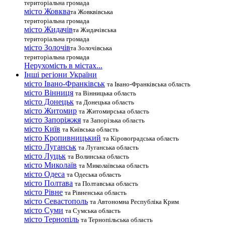
територіальна громада
місто Жовква
та Жовквівська
територіальна громада
місто Жидачів
та Жидачівська
територіальна громада
місто Золочів
та Золочівська
територіальна громада
Нерухомість в містах...
Інші регіони України
місто Івано-Франківськ
та Івано-Франківська область
місто Вінниця
та Вінницька область
місто Донецьк
та Донецька область
місто Житомир
та Житомирська область
місто Запоріжжя
та Запорізька область
місто Київ
та Київська область
місто Кропивницький
та Кіровоградська область
місто Луганськ
та Луганська область
місто Луцьк
та Волинська область
місто Миколаїв
та Миколаївська область
місто Одеса
та Одеська область
місто Полтава
та Полтавська область
місто Рівне
та Рівненська область
місто Севастополь
та Автономна Республіка Крим
місто Суми
та Сумська область
місто Тернопіль
та Тернопільська область