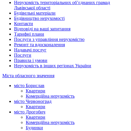
Нерухомість територіальних об’єднаних грамад
Львівської області
Будівельні матеріали
Будівництво нерухомості
Контакти
Відповіді на ваші запитання
Тарифні плани
Послуги з управління нерухомістю
Ремонт та вдосконалення
Надавачі послуг
Послуги
Правила і умови
Нерухомість в інших регіонах України
Міста обласного значення
місто Борислав
Квартири
Комерційна нерухомість
місто Червоноград
Квартири
місто Дрогобич
Квартири
Комерційна нерухомість
Будинки