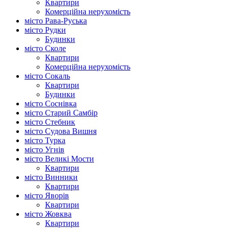
Квартири
Комерційна нерухомість
місто Рава-Руська
місто Рудки
Будинки
місто Сколе
Квартири
Комерційна нерухомість
місто Сокаль
Квартири
Будинки
місто Соснівка
місто Старий Самбір
місто Стебник
місто Судова Вишня
місто Турка
місто Угнів
місто Великі Мости
Квартири
місто Винники
Квартири
місто Яворів
Квартири
місто Жовква
Квартири