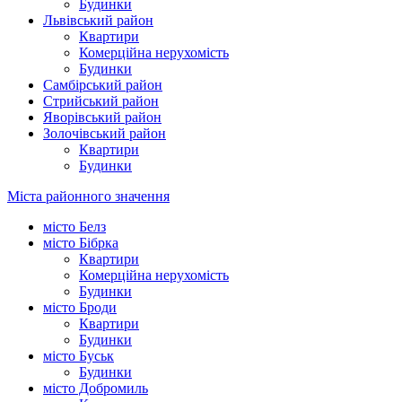
Будинки
Львівський район
Квартири
Комерційна нерухомість
Будинки
Самбірський район
Стрийський район
Яворівський район
Золочівський район
Квартири
Будинки
Міста районного значення
місто Белз
місто Бібрка
Квартири
Комерційна нерухомість
Будинки
місто Броди
Квартири
Будинки
місто Буськ
Будинки
місто Добромиль