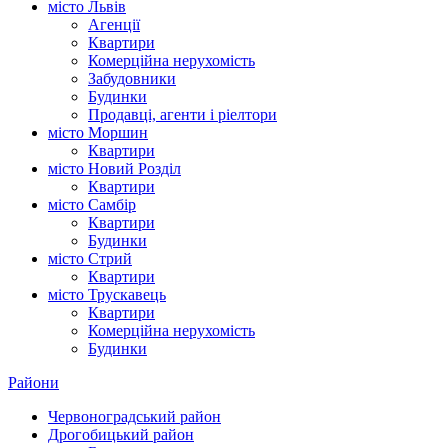
місто Львів
Агенції
Квартири
Комерційна нерухомість
Забудовники
Будинки
Продавці, агенти і ріелтори
місто Моршин
Квартири
місто Новий Розділ
Квартири
місто Самбір
Квартири
Будинки
місто Стрий
Квартири
місто Трускавець
Квартири
Комерційна нерухомість
Будинки
Райони
Червоноградський район
Дрогобицький район