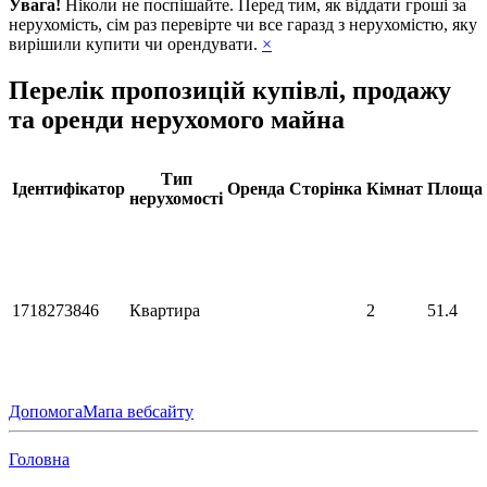
Увага!
Ніколи не поспішайте. Перед тим, як віддати гроші за
нерухомість, сім раз перевірте чи все гаразд з нерухомістю, яку
вирішили купити чи орендувати.
×
Перелік пропозицій купівлі, продажу
та оренди нерухомого майна
Тип
Ідентифікатор
Оренда
Сторінка
Кімнат
Площа
нерухомості
1718273846
Квартира
2
51.4
Допомога
Мапа вебсайту
Головна