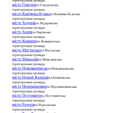
територіальна громада
місто Городок
та Городокська
територіальна громада
місто Кам'янка-Бузька
та Кам'янка-Бузьська
територіальна громада
місто Ходорів
та Ходорівська
територіальна громада
місто Хирів
та Хирівська
територіальна громада
місто Комарно
та Комарноська
територіальна громада
місто Мостиська
та Мостиська
територіальна громада
місто Миколаїв
та Миколаївська
територіальна громада
місто Новояворівськ
та Новояворівська
територіальна громада
місто Новий Калинів
та Калинівська
територіальна громада
місто Перемишляни
та Перемишляниська
територіальна громада
місто Пустомити
та Пустомитська
територіальна громада
місто Радехів
та Радехівська
територіальна громада