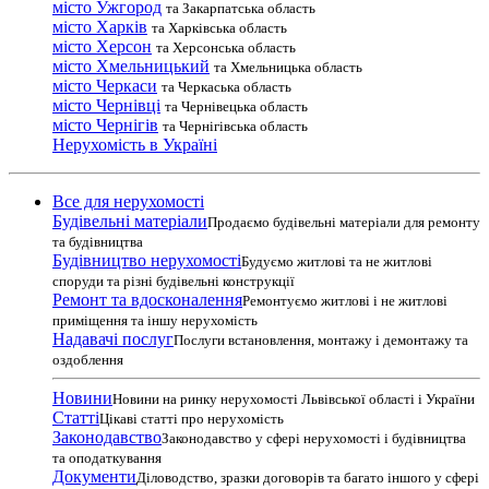
місто Ужгород
та Закарпатська область
місто Харків
та Харківська область
місто Херсон
та Херсонська область
місто Хмельницький
та Хмельницька область
місто Черкаси
та Черкаська область
місто Чернівці
та Чернівецька область
місто Чернігів
та Чернігівська область
Нерухомість в Україні
Все для нерухомості
Будівельні матеріали
Продаємо будівельні матеріали для ремонту
та будівництва
Будівництво нерухомості
Будуємо житлові та не житлові
споруди та різні будівельні конструкції
Ремонт та вдосконалення
Ремонтуємо житлові і не житлові
приміщення та іншу нерухомість
Надавачі послуг
Послуги встановлення, монтажу і демонтажу та
оздоблення
Новини
Новини на ринку нерухомості Львівської області і України
Статті
Цікаві статті про нерухомість
Законодавство
Законодавство у сфері нерухомості і будівництва
та оподаткування
Документи
Діловодство, зразки договорів та багато іншого у сфері