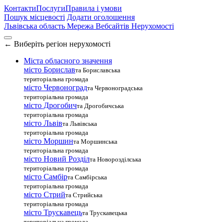
Контакти
Послуги
Правила і умови
Пошук місцевості
Додати оголошення
Львівська область
Мережа Вебсайтів Нерухомості
←
Виберіть регіон нерухомості
Міста обласного значення
місто Борислав
та Бориславська
територіальна громада
місто Червоноград
та Червоноградська
територіальна громада
місто Дрогобич
та Дрогобичська
територіальна громада
місто Львів
та Львівська
територіальна громада
місто Моршин
та Моршинська
територіальна громада
місто Новий Розділ
та Новорозділська
територіальна громада
місто Самбір
та Самбірська
територіальна громада
місто Стрий
та Стрийська
територіальна громада
місто Трускавець
та Трускавецька
територіальна громада