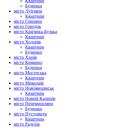
Квартири
Будинки
місто Дубляни
Квартири
місто Глиняни
місто Городок
місто Кам'янка-Бузька
Квартири
місто Ходорів
Квартири
Будинки
місто Хирів
місто Комарно
Будинки
місто Мостиська
Квартири
місто Миколаїв
місто Новояворівськ
Квартири
місто Новий Калинів
місто Перемишляни
Будинки
місто Пустомити
Квартири
місто Радехів