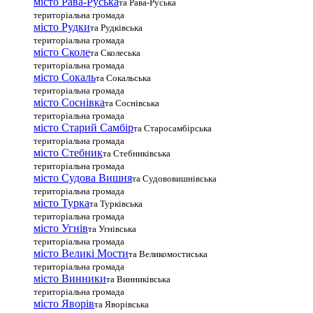
місто Рава-Руська
та Рава-Руська
територіальна громада
місто Рудки
та Рудківська
територіальна громада
місто Сколе
та Сколеська
територіальна громада
місто Сокаль
та Сокальська
територіальна громада
місто Соснівка
та Соснівська
територіальна громада
місто Старий Самбір
та Старосамбірська
територіальна громада
місто Стебник
та Стебниківська
територіальна громада
місто Судова Вишня
та Судововишнівська
територіальна громада
місто Турка
та Турківська
територіальна громада
місто Угнів
та Угнівська
територіальна громада
місто Великі Мости
та Великомостиська
територіальна громада
місто Винники
та Винниківська
територіальна громада
місто Яворів
та Яворівська