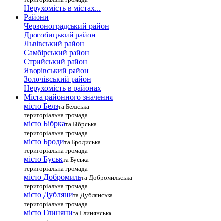
Нерухомість в містах...
Райони
Червоноградський район
Дрогобицький район
Львівський район
Самбірський район
Стрийський район
Яворівський район
Золочівський район
Нерухомість в районах
Міста районного значення
місто Белз
та Белзська
територіальна громада
місто Бібрка
та Бібрська
територіальна громада
місто Броди
та Бродиська
територіальна громада
місто Буськ
та Буська
територіальна громада
місто Добромиль
та Добромильська
територіальна громада
місто Дубляни
та Дублянська
територіальна громада
місто Глиняни
та Глинянська