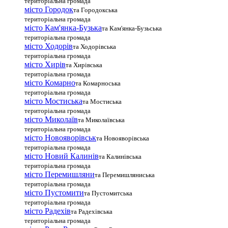
територіальна громада
місто Городок
та Городокська
територіальна громада
місто Кам'янка-Бузька
та Кам'янка-Бузьська
територіальна громада
місто Ходорів
та Ходорівська
територіальна громада
місто Хирів
та Хирівська
територіальна громада
місто Комарно
та Комарноська
територіальна громада
місто Мостиська
та Мостиська
територіальна громада
місто Миколаїв
та Миколаївська
територіальна громада
місто Новояворівськ
та Новояворівська
територіальна громада
місто Новий Калинів
та Калинівська
територіальна громада
місто Перемишляни
та Перемишляниська
територіальна громада
місто Пустомити
та Пустомитська
територіальна громада
місто Радехів
та Радехівська
територіальна громада