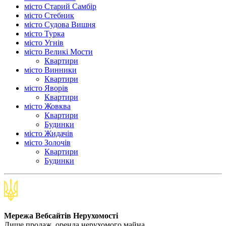
місто Старий Самбір
місто Стебник
місто Судова Вишня
місто Турка
місто Угнів
місто Великі Мости
Квартири
місто Винники
Квартири
місто Яворів
Квартири
місто Жовква
Квартири
Будинки
місто Жидачів
місто Золочів
Квартири
Будинки
Мережа Вебсайтів Нерухомості
Лише продаж, оренда нерухомого майна