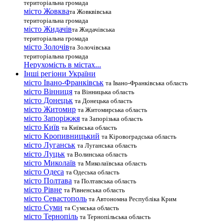
територіальна громада
місто Жовква
та Жовквівська
територіальна громада
місто Жидачів
та Жидачівська
територіальна громада
місто Золочів
та Золочівська
територіальна громада
Нерухомість в містах...
Інші регіони України
місто Івано-Франківськ
та Івано-Франківська область
місто Вінниця
та Вінницька область
місто Донецьк
та Донецька область
місто Житомир
та Житомирська область
місто Запоріжжя
та Запорізька область
місто Київ
та Київська область
місто Кропивницький
та Кіровоградська область
місто Луганськ
та Луганська область
місто Луцьк
та Волинська область
місто Миколаїв
та Миколаївська область
місто Одеса
та Одеська область
місто Полтава
та Полтавська область
місто Рівне
та Рівненська область
місто Севастополь
та Автономна Республіка Крим
місто Суми
та Сумська область
місто Тернопіль
та Тернопільська область