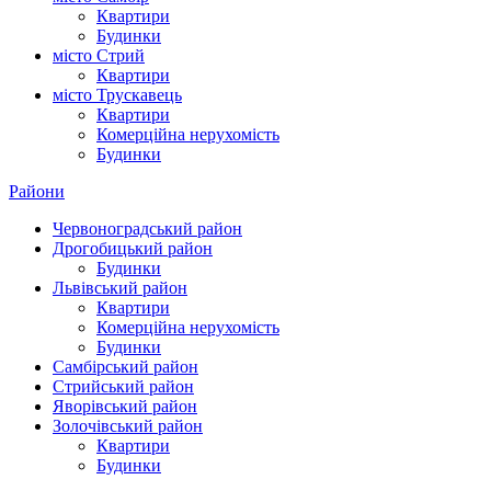
Квартири
Будинки
місто Стрий
Квартири
місто Трускавець
Квартири
Комерційна нерухомість
Будинки
Райони
Червоноградський район
Дрогобицький район
Будинки
Львівський район
Квартири
Комерційна нерухомість
Будинки
Самбірський район
Стрийський район
Яворівський район
Золочівський район
Квартири
Будинки