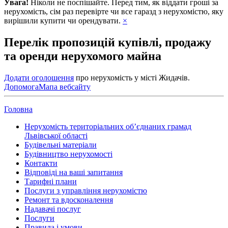
Увага!
Ніколи не поспішайте. Перед тим, як віддати гроші за
нерухомість, сім раз перевірте чи все гаразд з нерухомістю, яку
вирішили купити чи орендувати.
×
Перелік пропозицій купівлі, продажу
та оренди нерухомого майна
Додати оголошення
про нерухомість у місті Жидачів.
Допомога
Мапа вебсайту
Головна
Нерухомість територіальних об’єднаних грамад
Львівської області
Будівельні матеріали
Будівництво нерухомості
Контакти
Відповіді на ваші запитання
Тарифні плани
Послуги з управління нерухомістю
Ремонт та вдосконалення
Надавачі послуг
Послуги
Правила і умови