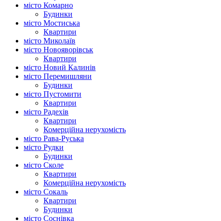
місто Комарно
Будинки
місто Мостиська
Квартири
місто Миколаїв
місто Новояворівськ
Квартири
місто Новий Калинів
місто Перемишляни
Будинки
місто Пустомити
Квартири
місто Радехів
Квартири
Комерційна нерухомість
місто Рава-Руська
місто Рудки
Будинки
місто Сколе
Квартири
Комерційна нерухомість
місто Сокаль
Квартири
Будинки
місто Соснівка