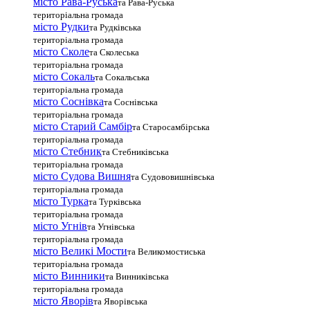
місто Рава-Руська
та Рава-Руська
територіальна громада
місто Рудки
та Рудківська
територіальна громада
місто Сколе
та Сколеська
територіальна громада
місто Сокаль
та Сокальська
територіальна громада
місто Соснівка
та Соснівська
територіальна громада
місто Старий Самбір
та Старосамбірська
територіальна громада
місто Стебник
та Стебниківська
територіальна громада
місто Судова Вишня
та Судововишнівська
територіальна громада
місто Турка
та Турківська
територіальна громада
місто Угнів
та Угнівська
територіальна громада
місто Великі Мости
та Великомостиська
територіальна громада
місто Винники
та Винниківська
територіальна громада
місто Яворів
та Яворівська