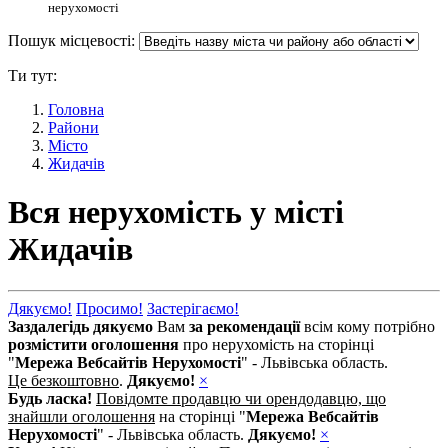
нерухомості
Пошук місцевості:
Ти тут:
Головна
Райони
Місто
Жидачів
Вся нерухомість у місті
Жидачів
Дякуємо!
Просимо!
Застерігаємо!
Заздалегідь дякуємо
Вам
за рекомендації
всім кому потрібно
розмістити оголошення
про нерухомість на сторінці
"
Мережа Вебсайтів Нерухомості
" - Львівська область.
Це безкоштовно
.
Дякуємо!
×
Будь ласка!
Повідомте продавцю чи орендодавцю, що
знайшли оголошення
на сторінці "
Мережа Вебсайтів
Нерухомості
" - Львівська область.
Дякуємо!
×