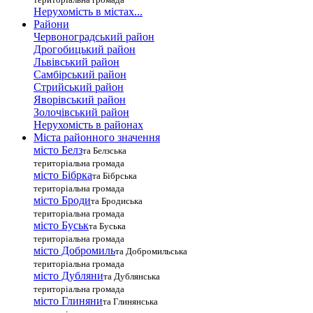
Нерухомість в містах...
Райони
Червоноградський район
Дрогобицький район
Львівський район
Самбірський район
Стрийський район
Яворівський район
Золочівський район
Нерухомість в районах
Міста районного значення
місто Белз
та Белзська
територіальна громада
місто Бібрка
та Бібрська
територіальна громада
місто Броди
та Бродиська
територіальна громада
місто Буськ
та Буська
територіальна громада
місто Добромиль
та Добромильська
територіальна громада
місто Дубляни
та Дублянська
територіальна громада
місто Глиняни
та Глинянська