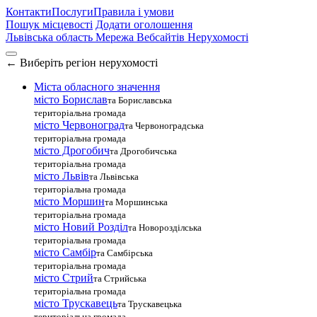
Контакти
Послуги
Правила і умови
Пошук місцевості
Додати оголошення
Львівська область
Мережа Вебсайтів Нерухомості
←
Виберіть регіон нерухомості
Міста обласного значення
місто Борислав
та Бориславська
територіальна громада
місто Червоноград
та Червоноградська
територіальна громада
місто Дрогобич
та Дрогобичська
територіальна громада
місто Львів
та Львівська
територіальна громада
місто Моршин
та Моршинська
територіальна громада
місто Новий Розділ
та Новорозділська
територіальна громада
місто Самбір
та Самбірська
територіальна громада
місто Стрий
та Стрийська
територіальна громада
місто Трускавець
та Трускавецька
територіальна громада