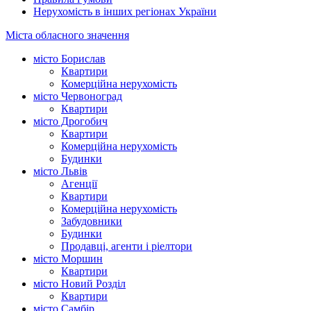
Нерухомість в інших регіонах України
Міста обласного значення
місто Борислав
Квартири
Комерційна нерухомість
місто Червоноград
Квартири
місто Дрогобич
Квартири
Комерційна нерухомість
Будинки
місто Львів
Агенції
Квартири
Комерційна нерухомість
Забудовники
Будинки
Продавці, агенти і ріелтори
місто Моршин
Квартири
місто Новий Розділ
Квартири
місто Самбір