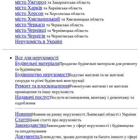
місто Ужгород
та Закарпатська область
місто Харків
та Харківська область
місто Херсон
та Херсонська область
місто Хмельницький
та Хмельницька область
місто Черкаси
та Черкаська область
місто Чернівці
та Чернівецька область
місто Чернігів
та Чернігівська область
Нерухомість в Україні
Все для нерухомості
Будівельні матеріали
Продаємо будівельні матеріали для ремонту
та будівництва
Будівництво нерухомості
Будуємо житлові та не житлові
споруди та різні будівельні конструкції
Ремонт та вдосконалення
Ремонтуємо житлові і не житлові
приміщення та іншу нерухомість
Надавачі послуг
Послуги встановлення, монтажу і демонтажу та
оздоблення
Новини
Новини на ринку нерухомості Львівської області і України
Статті
Цікаві статті про нерухомість
Законодавство
Законодавство у сфері нерухомості і будівництва
та оподаткування
Документи
Діловодство, зразки договорів та багато іншого у сфері