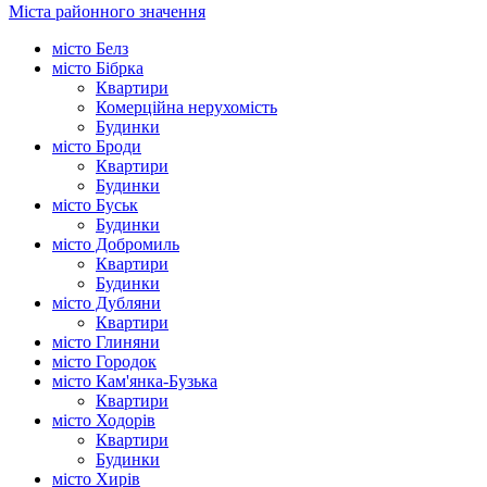
Міста районного значення
місто Белз
місто Бібрка
Квартири
Комерційна нерухомість
Будинки
місто Броди
Квартири
Будинки
місто Буськ
Будинки
місто Добромиль
Квартири
Будинки
місто Дубляни
Квартири
місто Глиняни
місто Городок
місто Кам'янка-Бузька
Квартири
місто Ходорів
Квартири
Будинки
місто Хирів