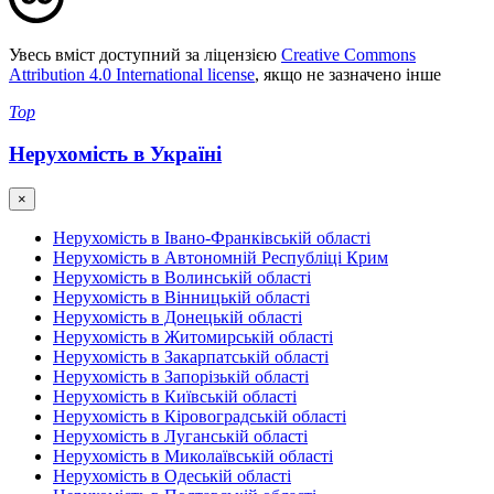
Увесь вміст доступний за ліцензією
Creative Commons
Attribution 4.0 International license
, якщо не зазначено інше
Top
Нерухомість в Україні
×
Нерухомість в Івано-Франківській області
Нерухомість в Автономній Республіці Крим
Нерухомість в Волинській області
Нерухомість в Вінницькій області
Нерухомість в Донецькій області
Нерухомість в Житомирській області
Нерухомість в Закарпатській області
Нерухомість в Запорізькій області
Нерухомість в Київській області
Нерухомість в Кіровоградській області
Нерухомість в Луганській області
Нерухомість в Миколаївській області
Нерухомість в Одеській області