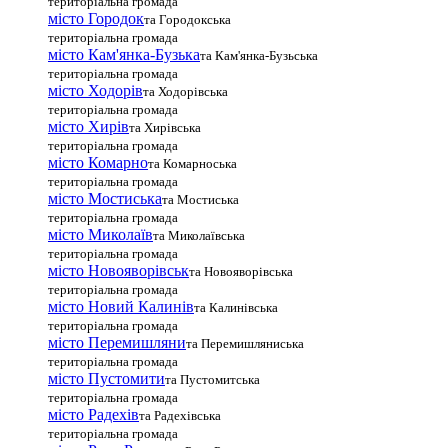
територіальна громада
місто Городок
та Городокська
територіальна громада
місто Кам'янка-Бузька
та Кам'янка-Бузьська
територіальна громада
місто Ходорів
та Ходорівська
територіальна громада
місто Хирів
та Хирівська
територіальна громада
місто Комарно
та Комарноська
територіальна громада
місто Мостиська
та Мостиська
територіальна громада
місто Миколаїв
та Миколаївська
територіальна громада
місто Новояворівськ
та Новояворівська
територіальна громада
місто Новий Калинів
та Калинівська
територіальна громада
місто Перемишляни
та Перемишляниська
територіальна громада
місто Пустомити
та Пустомитська
територіальна громада
місто Радехів
та Радехівська
територіальна громада