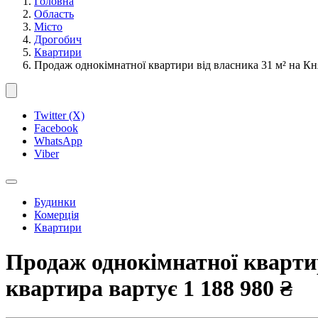
Головна
Область
Місто
Дрогобич
Квартири
Продаж однокімнатної квартири від власника 31 м² на К
Twitter (X)
Facebook
WhatsApp
Viber
Будинки
Комерція
Квартири
Продаж однокімнатної квартир
квартира вартує
1 188 980 ₴