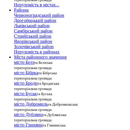
Нерухомість в містах...
Райони
Червоноградський район
Дрогобицький район
Львівський район
Самбірський район
Стрийський район
Яворівський район
Золочівський район
Нерухомість в районах
Міста районного значення
місто Белз
та Белзська
територіальна громада
місто Бібрка
та Бібрська
територіальна громада
місто Броди
та Бродиська
територіальна громада
місто Буськ
та Буська
територіальна громада
місто Добромиль
та Добромильська
територіальна громада
місто Дубляни
та Дублянська
територіальна громада
місто Глиняни
та Глинянська