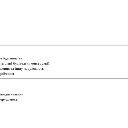
а будівництва
а різні будівельні конструкції
іщення та іншу нерухомість
доблення
 оподаткування
 нерухомості