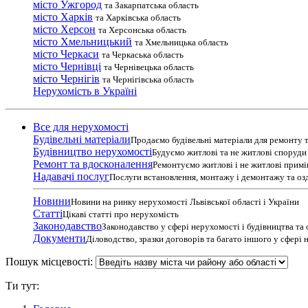
місто Ужгород
та Закарпатська область
місто Харків
та Харківська область
місто Херсон
та Херсонська область
місто Хмельницький
та Хмельницька область
місто Черкаси
та Черкаська область
місто Чернівці
та Чернівецька область
місто Чернігів
та Чернігівська область
Нерухомість в Україні
Все для нерухомості
Будівельні матеріали
Продаємо будівельні матеріали для ремонту т
Будівництво нерухомості
Будуємо житлові та не житлові споруди т
Ремонт та вдосконалення
Ремонтуємо житлові і не житлові прим
Надавачі послуг
Послуги встановлення, монтажу і демонтажу та оз
Новини
Новини на ринку нерухомості Львівської області і України
Статті
Цікаві статті про нерухомість
Законодавство
Законодавство у сфері нерухомості і будівництва та
Документи
Діловодство, зразки договорів та багато іншого у сфері
Пошук місцевості:
Ти тут: