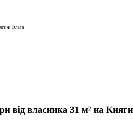
нягині Ольги
и від власника 31 м² на Княги