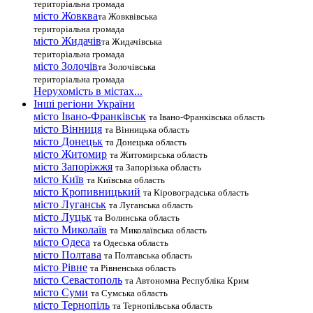
територіальна громада
місто Жовква
та Жовквівська
територіальна громада
місто Жидачів
та Жидачівська
територіальна громада
місто Золочів
та Золочівська
територіальна громада
Нерухомість в містах...
Інші регіони України
місто Івано-Франківськ
та Івано-Франківська область
місто Вінниця
та Вінницька область
місто Донецьк
та Донецька область
місто Житомир
та Житомирська область
місто Запоріжжя
та Запорізька область
місто Київ
та Київська область
місто Кропивницький
та Кіровоградська область
місто Луганськ
та Луганська область
місто Луцьк
та Волинська область
місто Миколаїв
та Миколаївська область
місто Одеса
та Одеська область
місто Полтава
та Полтавська область
місто Рівне
та Рівненська область
місто Севастополь
та Автономна Республіка Крим
місто Суми
та Сумська область
місто Тернопіль
та Тернопільська область