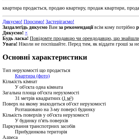
квартира продається,
продаю квартиру,
продаж квартири,
прода
Дякуємо!
Просимо!
Застерігаємо!
Заздалегідь дякуємо
Вам
за рекомендації
всім кому потрібно
р
Дякуємо!
×
Будь ласка!
Повідомте продавцю чи орендодавцю, що знайшл
Увага!
Ніколи не поспішайте. Перед тим, як віддати гроші за не
Основні характеристики
Тип нерухомості що продається
Квартира (фото)
Кількість кімнат
У об'єкта одна кімната
Загальна площа об'єкта нерухомості
31 метрів квадратних (
1 м²
)
Поверх на якому знаходиться об'єкт нерухомості
Розташовано на 3-му поверсі будинку
Кількість поверхів у об'єкта нерухомості
У будинку п'ять поверхів
Паркування транспотрних засобів
Прибудинкова територія
Адреса