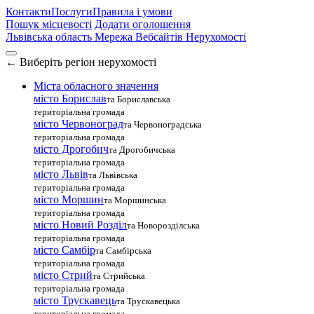
Контакти
Послуги
Правила і умови
Пошук місцевості
Додати оголошення
Львівська область
Мережа Вебсайтів Нерухомості
←
Виберіть регіон нерухомості
Міста обласного значення
місто Борислав
та Бориславська
територіальна громада
місто Червоноград
та Червоноградська
територіальна громада
місто Дрогобич
та Дрогобичська
територіальна громада
місто Львів
та Львівська
територіальна громада
місто Моршин
та Моршинська
територіальна громада
місто Новий Розділ
та Новорозділська
територіальна громада
місто Самбір
та Самбірська
територіальна громада
місто Стрий
та Стрийська
територіальна громада
місто Трускавець
та Трускавецька
територіальна громада