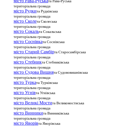
місто Рава-Руська
та Рава-Руська
територіальна громада
місто Рудки
та Рудківська
територіальна громада
місто Сколе
та Сколеська
територіальна громада
місто Сокаль
та Сокальська
територіальна громада
місто Соснівка
та Соснівська
територіальна громада
місто Старий Самбір
та Старосамбірська
територіальна громада
місто Стебник
та Стебниківська
територіальна громада
місто Судова Вишня
та Судововишнівська
територіальна громада
місто Турка
та Турківська
територіальна громада
місто Угнів
та Угнівська
територіальна громада
місто Великі Мости
та Великомостиська
територіальна громада
місто Винники
та Винниківська
територіальна громада
місто Яворів
та Яворівська