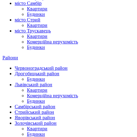
місто Самбір
Квартири
Будинки
місто Стрий
Квартири
місто Трускавець
Квартири
Комерційна нерухомість
Будинки
Райони
Червоноградський район
Дрогобицький район
Будинки
Львівський район
Квартири
Комерційна нерухомість
Будинки
Самбірський район
Стрийський район
Яворівський район
Золочівський район
Квартири
Будинки