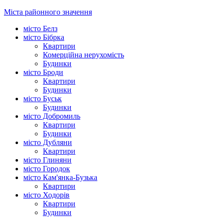
Міста районного значення
місто Белз
місто Бібрка
Квартири
Комерційна нерухомість
Будинки
місто Броди
Квартири
Будинки
місто Буськ
Будинки
місто Добромиль
Квартири
Будинки
місто Дубляни
Квартири
місто Глиняни
місто Городок
місто Кам'янка-Бузька
Квартири
місто Ходорів
Квартири
Будинки