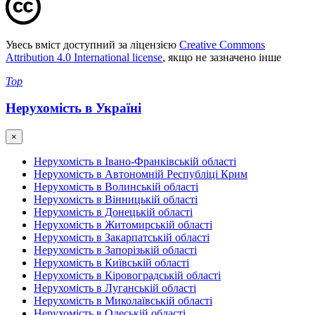
Увесь вміст доступний за ліцензією
Creative Commons
Attribution 4.0 International license
, якщо не зазначено інше
Top
Нерухомість в Україні
×
Нерухомість в Івано-Франківській області
Нерухомість в Автономній Республіці Крим
Нерухомість в Волинській області
Нерухомість в Вінницькій області
Нерухомість в Донецькій області
Нерухомість в Житомирській області
Нерухомість в Закарпатській області
Нерухомість в Запорізькій області
Нерухомість в Київській області
Нерухомість в Кіровоградській області
Нерухомість в Луганській області
Нерухомість в Миколаївській області
Нерухомість в Одеській області