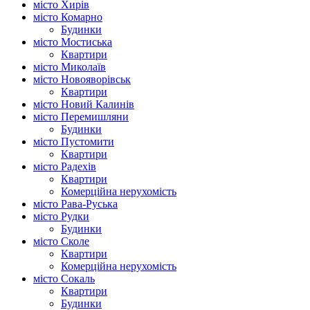
місто Хирів
місто Комарно
Будинки
місто Мостиська
Квартири
місто Миколаїв
місто Новояворівськ
Квартири
місто Новий Калинів
місто Перемишляни
Будинки
місто Пустомити
Квартири
місто Радехів
Квартири
Комерційна нерухомість
місто Рава-Руська
місто Рудки
Будинки
місто Сколе
Квартири
Комерційна нерухомість
місто Сокаль
Квартири
Будинки