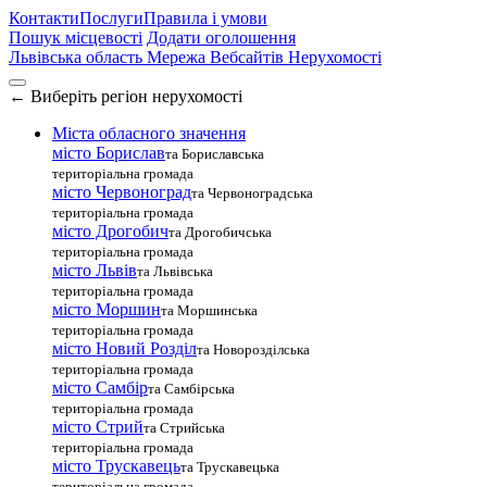
Контакти
Послуги
Правила і умови
Пошук місцевості
Додати оголошення
Львівська область
Мережа Вебсайтів Нерухомості
←
Виберіть регіон нерухомості
Міста обласного значення
місто Борислав
та Бориславська
територіальна громада
місто Червоноград
та Червоноградська
територіальна громада
місто Дрогобич
та Дрогобичська
територіальна громада
місто Львів
та Львівська
територіальна громада
місто Моршин
та Моршинська
територіальна громада
місто Новий Розділ
та Новорозділська
територіальна громада
місто Самбір
та Самбірська
територіальна громада
місто Стрий
та Стрийська
територіальна громада
місто Трускавець
та Трускавецька
територіальна громада