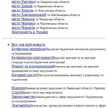
місто Ужгород
та Закарпатська область
місто Харків
та Харківська область
місто Херсон
та Херсонська область
місто Хмельницький
та Хмельницька область
місто Черкаси
та Черкаська область
місто Чернівці
та Чернівецька область
місто Чернігів
та Чернігівська область
Нерухомість в Україні
Все для нерухомості
Будівельні матеріали
Продаємо будівельні матеріали для ремонту
та будівництва
Будівництво нерухомості
Будуємо житлові та не житлові
споруди та різні будівельні конструкції
Ремонт та вдосконалення
Ремонтуємо житлові і не житлові
приміщення та іншу нерухомість
Надавачі послуг
Послуги встановлення, монтажу і демонтажу та
оздоблення
Новини
Новини на ринку нерухомості Львівської області і України
Статті
Цікаві статті про нерухомість
Законодавство
Законодавство у сфері нерухомості і будівництва
та оподаткування
Документи
Діловодство, зразки договорів та багато іншого у сфері