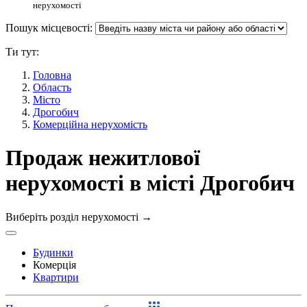
нерухомості
Пошук місцевості:
Ти тут:
Головна
Область
Місто
Дрогобич
Комерційна нерухомість
Продаж нежитлової
нерухомості в місті Дрогобич
Виберіть розділ нерухомості
→
Будинки
Комерція
Квартири