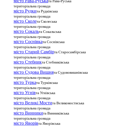
місто Рава-Руська
та Рава-Руська
територіальна громада
місто Рудки
та Рудківська
територіальна громада
місто Сколе
та Сколеська
територіальна громада
місто Сокаль
та Сокальська
територіальна громада
місто Соснівка
та Соснівська
територіальна громада
місто Старий Самбір
та Старосамбірська
територіальна громада
місто Стебник
та Стебниківська
територіальна громада
місто Судова Вишня
та Судововишнівська
територіальна громада
місто Турка
та Турківська
територіальна громада
місто Угнів
та Угнівська
територіальна громада
місто Великі Мости
та Великомостиська
територіальна громада
місто Винники
та Винниківська
територіальна громада
місто Яворів
та Яворівська