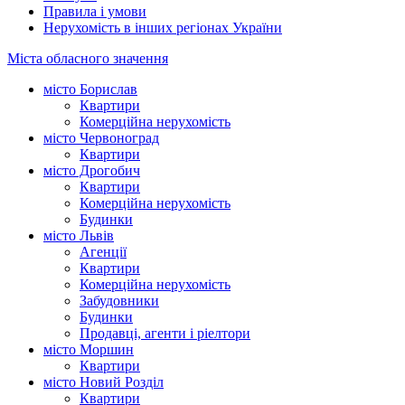
Правила і умови
Нерухомість в інших регіонах України
Міста обласного значення
місто Борислав
Квартири
Комерційна нерухомість
місто Червоноград
Квартири
місто Дрогобич
Квартири
Комерційна нерухомість
Будинки
місто Львів
Агенції
Квартири
Комерційна нерухомість
Забудовники
Будинки
Продавці, агенти і ріелтори
місто Моршин
Квартири
місто Новий Розділ
Квартири