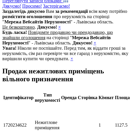
Переглянути записи блоками:
Дякуємо!
Просимо!
Застерігаємо!
Заздалегідь дякуємо
Вам
за рекомендації
всім кому потрібно
розмістити оголошення
про нерухомість на сторінці
"
Мережа Вебсайтів Нерухомості
" - Львівська область.
Це безкоштовно
.
Дякуємо!
×
Будь ласка!
Повідомте продавцю чи орендодавцю, що
знайшли оголошення
на сторінці "
Мережа Вебсайтів
Нерухомості
" - Львівська область.
Дякуємо!
×
Увага!
Ніколи не поспішайте. Перед тим, як віддати гроші за
нерухомість, сім раз перевірте чи все гаразд з нерухомістю, яку
вирішили купити чи орендувати.
×
Продаж нежитлових приміщень
вільного призначення
Тип
Ідентифікатор
Оренда
Сторінка
Кімнат
Площа
нерухомості
Нежитлове
1720234622
1
1127.5
приміщення