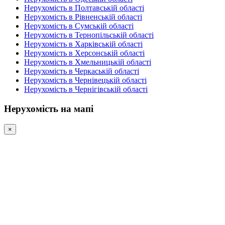
Нерухомість в Полтавській області
Нерухомість в Рівненській області
Нерухомість в Сумській області
Нерухомість в Тернопільській області
Нерухомість в Харківській області
Нерухомість в Херсонській області
Нерухомість в Хмельницькій області
Нерухомість в Черкаській області
Нерухомість в Чернівецькій області
Нерухомість в Чернігівській області
Нерухомість на мапі
×