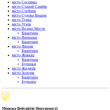
місто Соснівка
місто Старий Самбір
місто Стебник
місто Судова Вишня
місто Турка
місто Угнів
місто Великі Мости
Квартири
місто Винники
Квартири
місто Яворів
Квартири
місто Жовква
Квартири
Будинки
місто Жидачів
місто Золочів
Квартири
Будинки
Мережа Вебсайтів Нерухомості