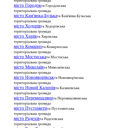
територіальна громада
місто Городок
та Городокська
територіальна громада
місто Кам'янка-Бузька
та Кам'янка-Бузьська
територіальна громада
місто Ходорів
та Ходорівська
територіальна громада
місто Хирів
та Хирівська
територіальна громада
місто Комарно
та Комарноська
територіальна громада
місто Мостиська
та Мостиська
територіальна громада
місто Миколаїв
та Миколаївська
територіальна громада
місто Новояворівськ
та Новояворівська
територіальна громада
місто Новий Калинів
та Калинівська
територіальна громада
місто Перемишляни
та Перемишляниська
територіальна громада
місто Пустомити
та Пустомитська
територіальна громада
місто Радехів
та Радехівська
територіальна громада