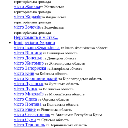
територіальна громада
місто Жовква
та Жовквівська
територіальна громада
місто Жидачів
та Жидачівська
територіальна громада
місто Золочів
та Золочівська
територіальна громада
Нерухомість в містах...
Інші регіони України
місто Івано-Франківськ
та Івано-Франківська область
місто Вінниця
та Вінницька область
місто Донецьк
та Донецька область
місто Житомир
та Житомирська область
місто Запоріжжя
та Запорізька область
місто Київ
та Київська область
місто Кропивницький
та Кіровоградська область
місто Луганськ
та Луганська область
місто Луцьк
та Волинська область
місто Миколаїв
та Миколаївська область
місто Одеса
та Одеська область
місто Полтава
та Полтавська область
місто Рівне
та Рівненська область
місто Севастополь
та Автономна Республіка Крим
місто Суми
та Сумська область
місто Тернопіль
та Тернопільська область