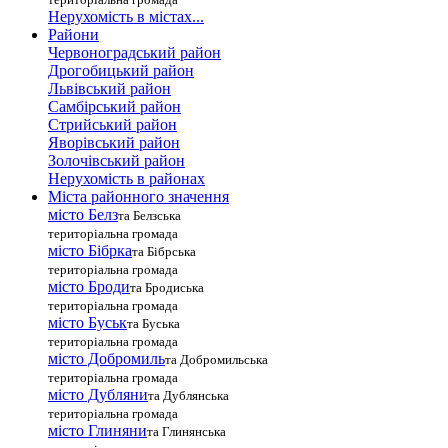
Нерухомість в містах...
Райони
Червоноградський район
Дрогобицький район
Львівський район
Самбірський район
Стрийський район
Яворівський район
Золочівський район
Нерухомість в районах
Міста районного значення
місто Белз
та Белзська
територіальна громада
місто Бібрка
та Бібрська
територіальна громада
місто Броди
та Бродиська
територіальна громада
місто Буськ
та Буська
територіальна громада
місто Добромиль
та Добромильська
територіальна громада
місто Дубляни
та Дублянська
територіальна громада
місто Глиняни
та Глинянська