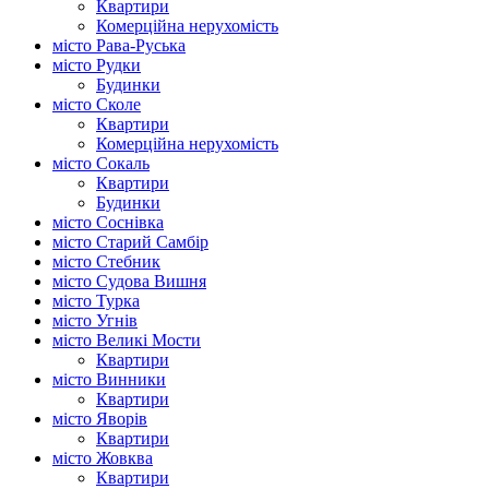
Квартири
Комерційна нерухомість
місто Рава-Руська
місто Рудки
Будинки
місто Сколе
Квартири
Комерційна нерухомість
місто Сокаль
Квартири
Будинки
місто Соснівка
місто Старий Самбір
місто Стебник
місто Судова Вишня
місто Турка
місто Угнів
місто Великі Мости
Квартири
місто Винники
Квартири
місто Яворів
Квартири
місто Жовква
Квартири