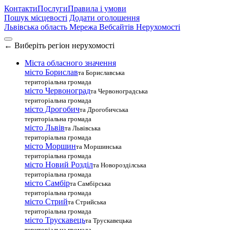
Контакти
Послуги
Правила і умови
Пошук місцевості
Додати оголошення
Львівська область
Мережа Вебсайтів Нерухомості
←
Виберіть регіон нерухомості
Міста обласного значення
місто Борислав
та Бориславська
територіальна громада
місто Червоноград
та Червоноградська
територіальна громада
місто Дрогобич
та Дрогобичська
територіальна громада
місто Львів
та Львівська
територіальна громада
місто Моршин
та Моршинська
територіальна громада
місто Новий Розділ
та Новорозділська
територіальна громада
місто Самбір
та Самбірська
територіальна громада
місто Стрий
та Стрийська
територіальна громада
місто Трускавець
та Трускавецька
територіальна громада