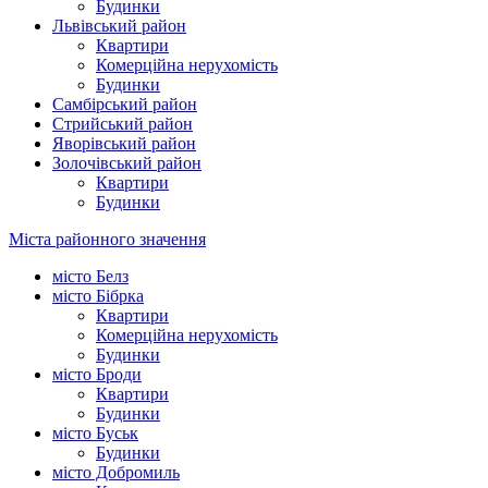
Будинки
Львівський район
Квартири
Комерційна нерухомість
Будинки
Самбірський район
Стрийський район
Яворівський район
Золочівський район
Квартири
Будинки
Міста районного значення
місто Белз
місто Бібрка
Квартири
Комерційна нерухомість
Будинки
місто Броди
Квартири
Будинки
місто Буськ
Будинки
місто Добромиль