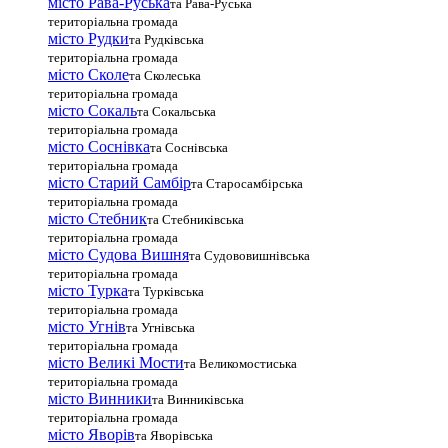
місто Рава-Руська
та Рава-Руська
територіальна громада
місто Рудки
та Рудківська
територіальна громада
місто Сколе
та Сколеська
територіальна громада
місто Сокаль
та Сокальська
територіальна громада
місто Соснівка
та Соснівська
територіальна громада
місто Старий Самбір
та Старосамбірська
територіальна громада
місто Стебник
та Стебниківська
територіальна громада
місто Судова Вишня
та Судововишнівська
територіальна громада
місто Турка
та Турківська
територіальна громада
місто Угнів
та Угнівська
територіальна громада
місто Великі Мости
та Великомостиська
територіальна громада
місто Винники
та Винниківська
територіальна громада
місто Яворів
та Яворівська