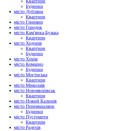
Квартири
Будинки
місто Дубляни
Квартири
місто Глиняни
місто Городок
місто Кам'янка-Бузька
Квартири
місто Ходорів
Квартири
Будинки
місто Хирів
місто Комарно
Будинки
місто Мостиська
Квартири
місто Миколаїв
місто Новояворівськ
Квартири
місто Новий Калинів
місто Перемишляни
Будинки
місто Пустомити
Квартири
місто Радехів