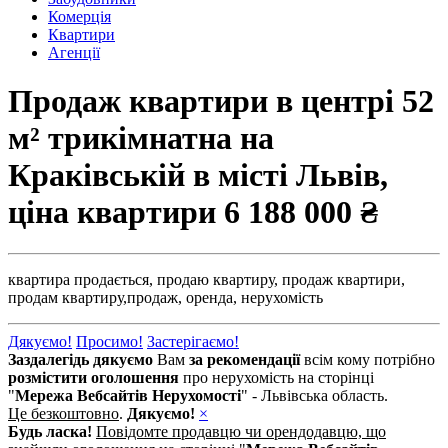
Комерція
Квартири
Агенції
Продаж квартири в центрі 52
м² трикімнатна на
Краківській в місті Львів,
ціна квартири
6 188 000 ₴
квартира продається,
продаю квартиру,
продаж квартири,
продам квартиру,
продаж,
оренда,
нерухомість
Дякуємо!
Просимо!
Застерігаємо!
Заздалегідь дякуємо
Вам
за рекомендації
всім кому потрібно
розмістити оголошення
про нерухомість на сторінці
"
Мережа Вебсайтів Нерухомості
" - Львівська область.
Це безкоштовно
.
Дякуємо!
×
Будь ласка!
Повідомте продавцю чи орендодавцю, що