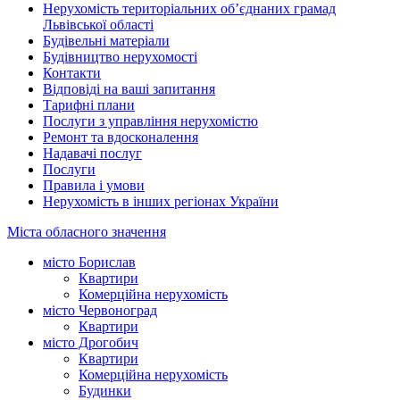
Нерухомість територіальних об’єднаних грамад
Львівської області
Будівельні матеріали
Будівництво нерухомості
Контакти
Відповіді на ваші запитання
Тарифні плани
Послуги з управління нерухомістю
Ремонт та вдосконалення
Надавачі послуг
Послуги
Правила і умови
Нерухомість в інших регіонах України
Міста обласного значення
місто Борислав
Квартири
Комерційна нерухомість
місто Червоноград
Квартири
місто Дрогобич
Квартири
Комерційна нерухомість
Будинки