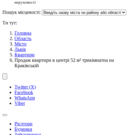
нерухомості
Пошук місцевості:
Ти тут:
Головна
Область
Місто
Львів
Квартири
Продаж квартири в центрі 52 м² трикімнатна на
Краківській
Twitter (X)
Facebook
WhatsApp
Viber
Рієлтори
Будинки
Забудовники