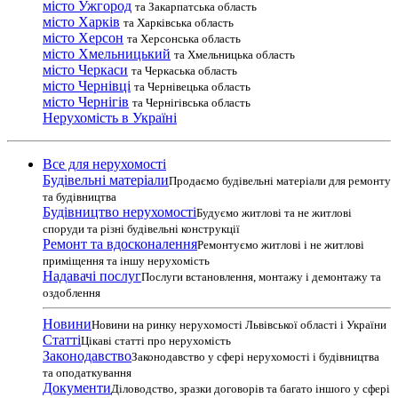
місто Ужгород
та Закарпатська область
місто Харків
та Харківська область
місто Херсон
та Херсонська область
місто Хмельницький
та Хмельницька область
місто Черкаси
та Черкаська область
місто Чернівці
та Чернівецька область
місто Чернігів
та Чернігівська область
Нерухомість в Україні
Все для нерухомості
Будівельні матеріали
Продаємо будівельні матеріали для ремонту
та будівництва
Будівництво нерухомості
Будуємо житлові та не житлові
споруди та різні будівельні конструкції
Ремонт та вдосконалення
Ремонтуємо житлові і не житлові
приміщення та іншу нерухомість
Надавачі послуг
Послуги встановлення, монтажу і демонтажу та
оздоблення
Новини
Новини на ринку нерухомості Львівської області і України
Статті
Цікаві статті про нерухомість
Законодавство
Законодавство у сфері нерухомості і будівництва
та оподаткування
Документи
Діловодство, зразки договорів та багато іншого у сфері