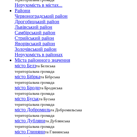
Нерухомість в містах...
Райони
Червоноградський район
Дрогобицький район
Львівський район
Самбірський район
Стрийський район
Яворівський район
Золочівський район
Нерухомість в районах
Міста районного значення
місто Белз
та Белзська
територіальна громада
місто Бібрка
та Бібрська
територіальна громада
місто Броди
та Бродиська
територіальна громада
місто Буськ
та Буська
територіальна громада
місто Добромиль
та Добромильська
територіальна громада
місто Дубляни
та Дублянська
територіальна громада
місто Глиняни
та Глинянська