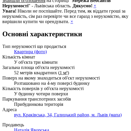
знайшли оголошення
на сторінці "
Мережа Вебсайтів
Нерухомості
" - Львівська область.
Дякуємо!
×
Увага!
Ніколи не поспішайте. Перед тим, як віддати гроші за
нерухомість, сім раз перевірте чи все гаразд з нерухомістю, яку
вирішили купити чи орендувати.
×
Основні характеристики
Тип нерухомості що продається
Квартира (фото)
Кількість кімнат
У об'єкта три кімнати
Загальна площа об'єкта нерухомості
52 метрів квадратних (
1 м²
)
Поверх на якому знаходиться об'єкт нерухомості
Розташовано на 4-му поверсі будинку
Кількість поверхів у об'єкта нерухомості
У будинку чотири поверхи
Паркування транспотрних засобів
Прибудинкова територія
Адреса
вул. Краківська, 34, Галицький район, м. Львів (мапа)
Продавець
Наталія Яворська