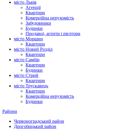
місто Львів
Агенції
Квартири
Комерційна нерухомість
Забудовники
Будинки
Продавці, агенти і ріелтори
місто Моршин
Квартири
місто Новий Розділ
Квартири
місто Самбір
Квартири
Будинки
місто Стрий
Квартири
місто Трускавець
Квартири
Комерційна нерухомість
Будинки
Райони
Червоноградський район
Дрогобицький район