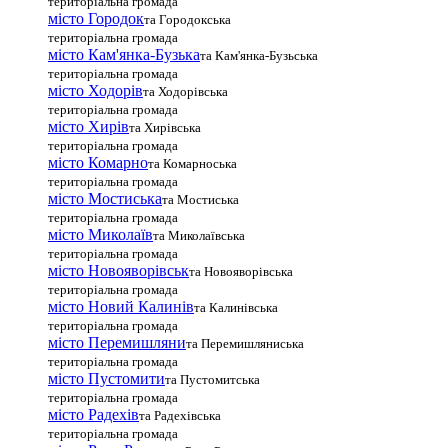
територіальна громада
місто Городок
та Городокська
територіальна громада
місто Кам'янка-Бузька
та Кам'янка-Бузьська
територіальна громада
місто Ходорів
та Ходорівська
територіальна громада
місто Хирів
та Хирівська
територіальна громада
місто Комарно
та Комарноська
територіальна громада
місто Мостиська
та Мостиська
територіальна громада
місто Миколаїв
та Миколаївська
територіальна громада
місто Новояворівськ
та Новояворівська
територіальна громада
місто Новий Калинів
та Калинівська
територіальна громада
місто Перемишляни
та Перемишляниська
територіальна громада
місто Пустомити
та Пустомитська
територіальна громада
місто Радехів
та Радехівська
територіальна громада