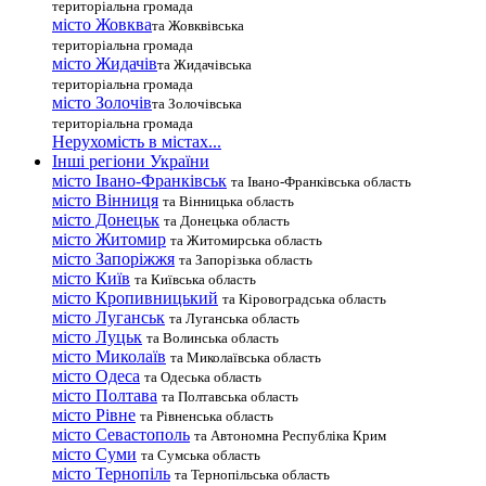
територіальна громада
місто Жовква
та Жовквівська
територіальна громада
місто Жидачів
та Жидачівська
територіальна громада
місто Золочів
та Золочівська
територіальна громада
Нерухомість в містах...
Інші регіони України
місто Івано-Франківськ
та Івано-Франківська область
місто Вінниця
та Вінницька область
місто Донецьк
та Донецька область
місто Житомир
та Житомирська область
місто Запоріжжя
та Запорізька область
місто Київ
та Київська область
місто Кропивницький
та Кіровоградська область
місто Луганськ
та Луганська область
місто Луцьк
та Волинська область
місто Миколаїв
та Миколаївська область
місто Одеса
та Одеська область
місто Полтава
та Полтавська область
місто Рівне
та Рівненська область
місто Севастополь
та Автономна Республіка Крим
місто Суми
та Сумська область
місто Тернопіль
та Тернопільська область