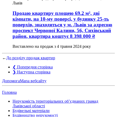
Львів
Продаю квартиру
площею
69.2
м², дві
кімнати, на 10-му поверсі, у будинку 25-ть
поверхів, знаходиться у
м. Львів
за адресою
проспект Червоної Калини, 56, Сихівський
район
, квартира коштує
8 398 000
₴
Виставлено на продаж з
4 травня 2024 року
←
До розділу продаж квартир
❮
Попередня сторінка
❯
Наступна сторінка
Допомога
Мапа вебсайту
Головна
Нерухомість територіальних об’єднаних грамад
Львівської області
Будівельні матеріали
Будівництво нерухомості