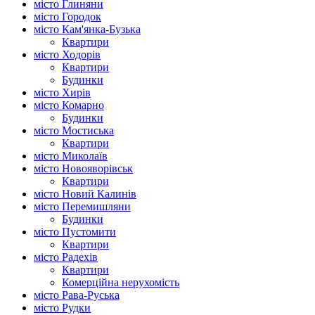
місто Глиняни
місто Городок
місто Кам'янка-Бузька
Квартири
місто Ходорів
Квартири
Будинки
місто Хирів
місто Комарно
Будинки
місто Мостиська
Квартири
місто Миколаїв
місто Новояворівськ
Квартири
місто Новий Калинів
місто Перемишляни
Будинки
місто Пустомити
Квартири
місто Радехів
Квартири
Комерційна нерухомість
місто Рава-Руська
місто Рудки