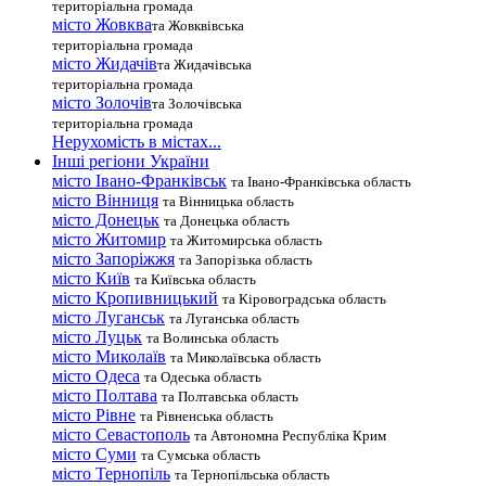
територіальна громада
місто Жовква
та Жовквівська
територіальна громада
місто Жидачів
та Жидачівська
територіальна громада
місто Золочів
та Золочівська
територіальна громада
Нерухомість в містах...
Інші регіони України
місто Івано-Франківськ
та Івано-Франківська область
місто Вінниця
та Вінницька область
місто Донецьк
та Донецька область
місто Житомир
та Житомирська область
місто Запоріжжя
та Запорізька область
місто Київ
та Київська область
місто Кропивницький
та Кіровоградська область
місто Луганськ
та Луганська область
місто Луцьк
та Волинська область
місто Миколаїв
та Миколаївська область
місто Одеса
та Одеська область
місто Полтава
та Полтавська область
місто Рівне
та Рівненська область
місто Севастополь
та Автономна Республіка Крим
місто Суми
та Сумська область
місто Тернопіль
та Тернопільська область