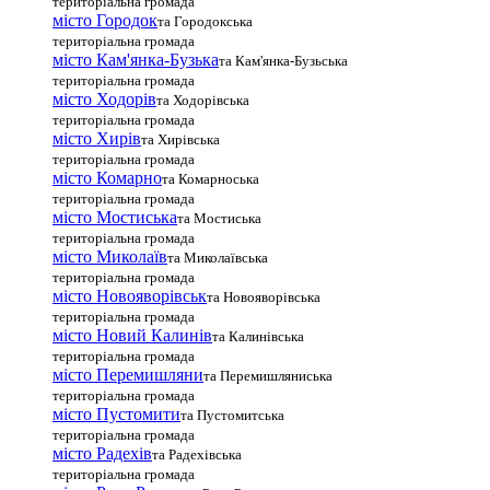
територіальна громада
місто Городок
та Городокська
територіальна громада
місто Кам'янка-Бузька
та Кам'янка-Бузьська
територіальна громада
місто Ходорів
та Ходорівська
територіальна громада
місто Хирів
та Хирівська
територіальна громада
місто Комарно
та Комарноська
територіальна громада
місто Мостиська
та Мостиська
територіальна громада
місто Миколаїв
та Миколаївська
територіальна громада
місто Новояворівськ
та Новояворівська
територіальна громада
місто Новий Калинів
та Калинівська
територіальна громада
місто Перемишляни
та Перемишляниська
територіальна громада
місто Пустомити
та Пустомитська
територіальна громада
місто Радехів
та Радехівська
територіальна громада