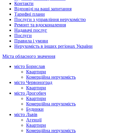
Контакти
Відповіді на ваші запитання
Тарифні плани
Послуги з управління нерухомістю
Ремонт та вдосконалення
Надавачі послуг
Послуги
Правила і умови
Нерухомість в інших регіонах України
Міста обласного значення
місто Борислав
Квартири
Комерційна нерухомість
місто Червоноград
Квартири
місто Дрогобич
Квартири
Комерційна нерухомість
Будинки
місто Львів
Агенції
Квартири
Комерційна нерухомість