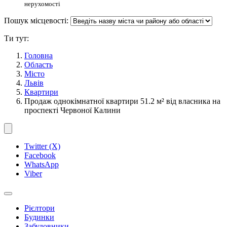
нерухомості
Пошук місцевості:
Ти тут:
Головна
Область
Місто
Львів
Квартири
Продаж однокімнатної квартири 51.2 м² від власника на
проспекті Червоної Калини
Twitter (X)
Facebook
WhatsApp
Viber
Рієлтори
Будинки
Забудовники