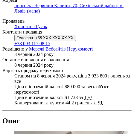
Адреса
проспект Червоної Калини, 70, Сихівський район, м.
Львів (мапа)
Продавець
Христина Гусак
Контакти продавця
Телефон:
+38 XXX XXX XX XX
+38 093 117 08 15
Розміщено у
Мережі Вебсайтів Нерухомості
8 червня 2024 року
Останнє оновлення оголошення
8 червня 2024 року
Вартість продажу нерухомості
Станом на 8 червня 2024 року, ціна 3 933 800 гривень за
все
Ціна в іноземній валюті $89 000 за весь об'єкт
нерухомості
Ціна в іноземній валюті $1 738 за
1 м²
Конвертовано за курсом 44.2 гривень за
$1
Опис