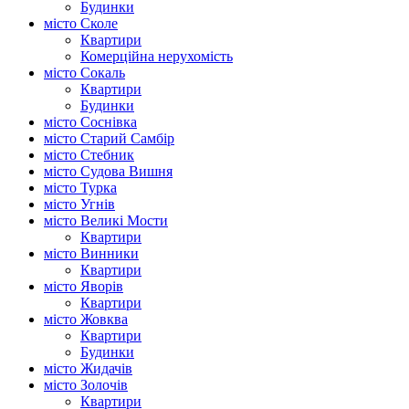
Будинки
місто Сколе
Квартири
Комерційна нерухомість
місто Сокаль
Квартири
Будинки
місто Соснівка
місто Старий Самбір
місто Стебник
місто Судова Вишня
місто Турка
місто Угнів
місто Великі Мости
Квартири
місто Винники
Квартири
місто Яворів
Квартири
місто Жовква
Квартири
Будинки
місто Жидачів
місто Золочів
Квартири