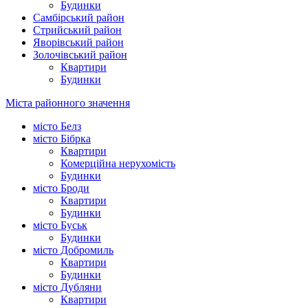
Будинки
Самбірський район
Стрийський район
Яворівський район
Золочівський район
Квартири
Будинки
Міста районного значення
місто Белз
місто Бібрка
Квартири
Комерційна нерухомість
Будинки
місто Броди
Квартири
Будинки
місто Буськ
Будинки
місто Добромиль
Квартири
Будинки
місто Дубляни
Квартири