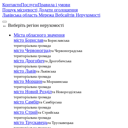
Контакти
Послуги
Правила і умови
Пошук місцевості
Додати оголошення
Львівська область
Мережа Вебсайтів Нерухомості
←
Виберіть регіон нерухомості
Міста обласного значення
місто Борислав
та Бориславська
територіальна громада
місто Червоноград
та Червоноградська
територіальна громада
місто Дрогобич
та Дрогобичська
територіальна громада
місто Львів
та Львівська
територіальна громада
місто Моршин
та Моршинська
територіальна громада
місто Новий Розділ
та Новорозділська
територіальна громада
місто Самбір
та Самбірська
територіальна громада
місто Стрий
та Стрийська
територіальна громада
місто Трускавець
та Трускавецька
територіальна громада