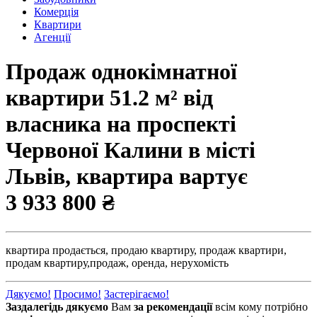
Комерція
Квартири
Агенції
Продаж однокімнатної
квартири 51.2 м² від
власника на проспекті
Червоної Калини в місті
Львів, квартира вартує
3 933 800 ₴
квартира продається,
продаю квартиру,
продаж квартири,
продам квартиру,
продаж,
оренда,
нерухомість
Дякуємо!
Просимо!
Застерігаємо!
Заздалегідь дякуємо
Вам
за рекомендації
всім кому потрібно