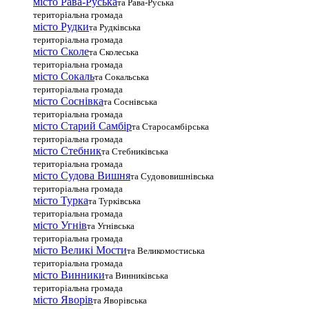
місто Рава-Руська
та Рава-Руська
територіальна громада
місто Рудки
та Рудківська
територіальна громада
місто Сколе
та Сколеська
територіальна громада
місто Сокаль
та Сокальська
територіальна громада
місто Соснівка
та Соснівська
територіальна громада
місто Старий Самбір
та Старосамбірська
територіальна громада
місто Стебник
та Стебниківська
територіальна громада
місто Судова Вишня
та Судововишнівська
територіальна громада
місто Турка
та Турківська
територіальна громада
місто Угнів
та Угнівська
територіальна громада
місто Великі Мости
та Великомостиська
територіальна громада
місто Винники
та Винниківська
територіальна громада
місто Яворів
та Яворівська