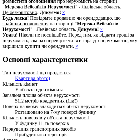
розмістити оголошення
про нерухомість на сторінці
"
Мережа Вебсайтів Нерухомості
" - Львівська область.
Це безкоштовно
.
Дякуємо!
×
Будь ласка!
Повідомте продавцю чи орендодавцю, що
знайшли оголошення
на сторінці "
Мережа Вебсайтів
Нерухомості
" - Львівська область.
Дякуємо!
×
Увага!
Ніколи не поспішайте. Перед тим, як віддати гроші за
нерухомість, сім раз перевірте чи все гаразд з нерухомістю, яку
вирішили купити чи орендувати.
×
Основні характеристики
Тип нерухомості що продається
Квартира (фото)
Кількість кімнат
У об'єкта одна кімната
Загальна площа об'єкта нерухомості
51.2 метрів квадратних (
1 м²
)
Поверх на якому знаходиться об'єкт нерухомості
Розташовано на 7-му поверсі будинку
Кількість поверхів у об'єкта нерухомості
У будинку 11-ть поверхів
Паркування транспотрних засобів
Прибудинкова територія