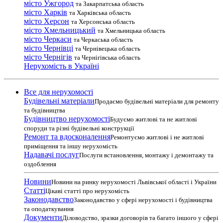
місто Ужгород
та Закарпатська область
місто Харків
та Харківська область
місто Херсон
та Херсонська область
місто Хмельницький
та Хмельницька область
місто Черкаси
та Черкаська область
місто Чернівці
та Чернівецька область
місто Чернігів
та Чернігівська область
Нерухомість в Україні
Все для нерухомості
Будівельні матеріали
Продаємо будівельні матеріали для ремонту
та будівництва
Будівництво нерухомості
Будуємо житлові та не житлові
споруди та різні будівельні конструкції
Ремонт та вдосконалення
Ремонтуємо житлові і не житлові
приміщення та іншу нерухомість
Надавачі послуг
Послуги встановлення, монтажу і демонтажу та
оздоблення
Новини
Новини на ринку нерухомості Львівської області і України
Статті
Цікаві статті про нерухомість
Законодавство
Законодавство у сфері нерухомості і будівництва
та оподаткування
Документи
Діловодство, зразки договорів та багато іншого у сфері