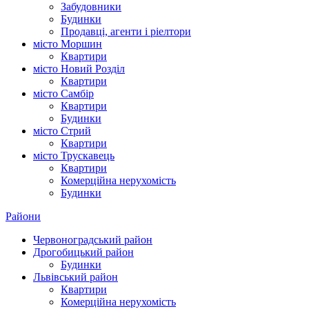
Забудовники
Будинки
Продавці, агенти і ріелтори
місто Моршин
Квартири
місто Новий Розділ
Квартири
місто Самбір
Квартири
Будинки
місто Стрий
Квартири
місто Трускавець
Квартири
Комерційна нерухомість
Будинки
Райони
Червоноградський район
Дрогобицький район
Будинки
Львівський район
Квартири
Комерційна нерухомість