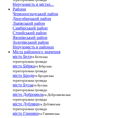
Нерухомість в містах...
Райони
Червоноградський район
Дрогобицький район
Львівський район
Самбірський район
Стрийський район
Яворівський район
Золочівський район
Нерухомість в районах
Міста районного значення
місто Белз
та Белзська
територіальна громада
місто Бібрка
та Бібрська
територіальна громада
місто Броди
та Бродиська
територіальна громада
місто Буськ
та Буська
територіальна громада
місто Добромиль
та Добромильська
територіальна громада
місто Дубляни
та Дублянська
територіальна громада
місто Глиняни
та Глинянська