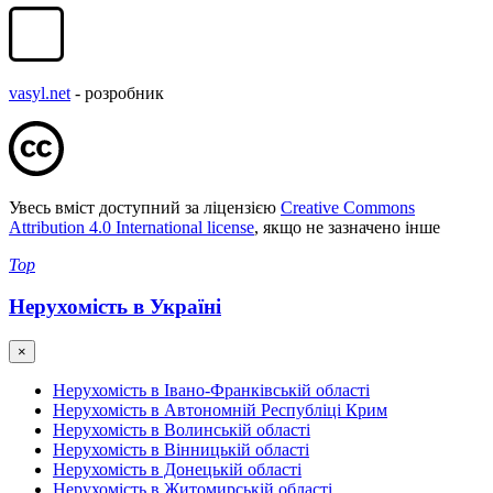
vasyl.net
- розробник
Увесь вміст доступний за ліцензією
Creative Commons
Attribution 4.0 International license
, якщо не зазначено інше
Top
Нерухомість в Україні
×
Нерухомість в Івано-Франківській області
Нерухомість в Автономній Республіці Крим
Нерухомість в Волинській області
Нерухомість в Вінницькій області
Нерухомість в Донецькій області
Нерухомість в Житомирській області