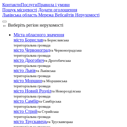
Контакти
Послуги
Правила і умови
Пошук місцевості
Додати оголошення
Львівська область
Мережа Вебсайтів Нерухомості
←
Виберіть регіон нерухомості
Міста обласного значення
місто Борислав
та Бориславська
територіальна громада
місто Червоноград
та Червоноградська
територіальна громада
місто Дрогобич
та Дрогобичська
територіальна громада
місто Львів
та Львівська
територіальна громада
місто Моршин
та Моршинська
територіальна громада
місто Новий Розділ
та Новорозділська
територіальна громада
місто Самбір
та Самбірська
територіальна громада
місто Стрий
та Стрийська
територіальна громада
місто Трускавець
та Трускавецька
територіальна громада