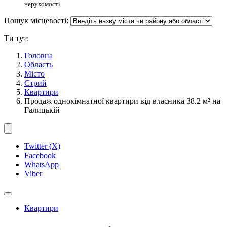
нерухомості
Пошук місцевості:
Ти тут:
Головна
Область
Місто
Стрий
Квартири
Продаж однокімнатної квартири від власника 38.2 м² на
Галицькій
Twitter (X)
Facebook
WhatsApp
Viber
Квартири