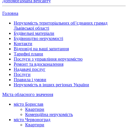
Допомога
Мапа вебсайту
Головна
Нерухомість територіальних об’єднаних грамад
Львівської області
Будівельні матеріали
Будівництво нерухомості
Контакти
Відповіді на ваші запитання
Тарифні плани
Послуги з управління нерухомістю
Ремонт та вдосконалення
Надавачі послуг
Послуги
Правила і умови
Нерухомість в інших регіонах України
Міста обласного значення
місто Борислав
Квартири
Комерційна нерухомість
місто Червоноград
Квартири