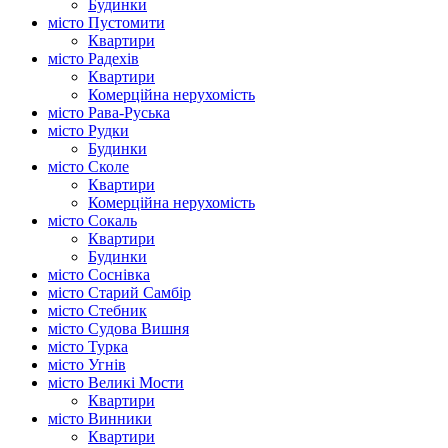
Будинки
місто Пустомити
Квартири
місто Радехів
Квартири
Комерційна нерухомість
місто Рава-Руська
місто Рудки
Будинки
місто Сколе
Квартири
Комерційна нерухомість
місто Сокаль
Квартири
Будинки
місто Соснівка
місто Старий Самбір
місто Стебник
місто Судова Вишня
місто Турка
місто Угнів
місто Великі Мости
Квартири
місто Винники
Квартири