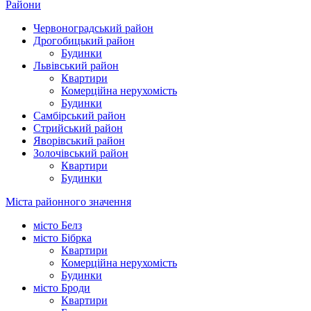
Райони
Червоноградський район
Дрогобицький район
Будинки
Львівський район
Квартири
Комерційна нерухомість
Будинки
Самбірський район
Стрийський район
Яворівський район
Золочівський район
Квартири
Будинки
Міста районного значення
місто Белз
місто Бібрка
Квартири
Комерційна нерухомість
Будинки
місто Броди
Квартири