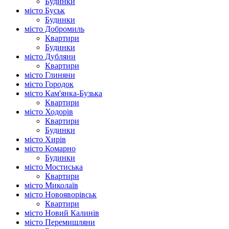
Будинки
місто Буськ
Будинки
місто Добромиль
Квартири
Будинки
місто Дубляни
Квартири
місто Глиняни
місто Городок
місто Кам'янка-Бузька
Квартири
місто Ходорів
Квартири
Будинки
місто Хирів
місто Комарно
Будинки
місто Мостиська
Квартири
місто Миколаїв
місто Новояворівськ
Квартири
місто Новий Калинів
місто Перемишляни