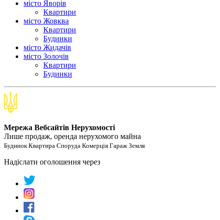
місто Яворів
Квартири
місто Жовква
Квартири
Будинки
місто Жидачів
місто Золочів
Квартири
Будинки
Мережа Вебсайтів Нерухомості
Лише продаж, оренда нерухомого майна
Будинок Квартира Споруда Комерція Гараж Земля
Надіслати оголошення через