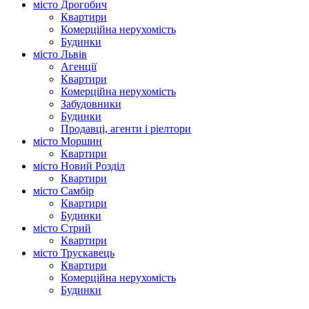
місто Дрогобич
Квартири
Комерційна нерухомість
Будинки
місто Львів
Агенції
Квартири
Комерційна нерухомість
Забудовники
Будинки
Продавці, агенти і ріелтори
місто Моршин
Квартири
місто Новий Розділ
Квартири
місто Самбір
Квартири
Будинки
місто Стрий
Квартири
місто Трускавець
Квартири
Комерційна нерухомість
Будинки