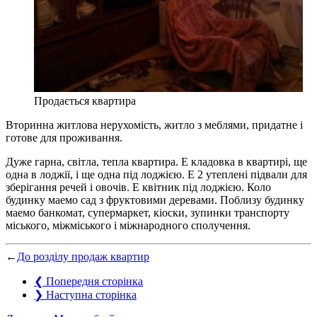
Продається квартира
Вторинна житлова нерухомість, житло з меблями, придатне і
готове для проживання.
Дуже гарна, світла, тепла квартира. Е кладовка в квартирі, ще
одна в лоджії, і ще одна під лоджією. Е 2 утеплені підвали для
зберігання речей і овочів. Е квітник під лоджією. Коло
будинку маемо сад з фруктовими деревами. Поблизу будинку
маемо банкомат, супермаркет, кіоски, зупинки транспорту
міського, міжміського і міжнародного сполучення.
←
До розділу продаж квартир
❮
Попередня сторінка
❯
Наступна сторінка