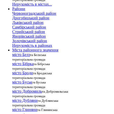
Нерухомість в містах...
Райони
Червоноградський район
Дрогобицький район
Львівський район
Самбірський район
Стрийський район
Яворівський район
Золочівський район
Нерухомість в районах
Міста районного значення
місто Белз
та Белзська
територіальна громада
місто Бібрка
та Бібрська
територіальна громада
місто Броди
та Бродиська
територіальна громада
місто Буськ
та Буська
територіальна громада
місто Добромиль
та Добромильська
територіальна громада
місто Дубляни
та Дублянська
територіальна громада
місто Глиняни
та Глинянська