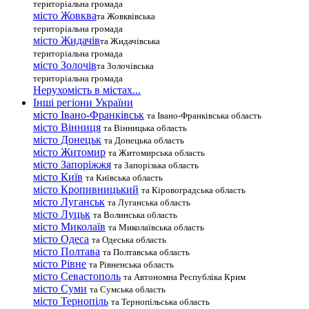
територіальна громада
місто Жовква
та Жовквівська
територіальна громада
місто Жидачів
та Жидачівська
територіальна громада
місто Золочів
та Золочівська
територіальна громада
Нерухомість в містах...
Інші регіони України
місто Івано-Франківськ
та Івано-Франківська область
місто Вінниця
та Вінницька область
місто Донецьк
та Донецька область
місто Житомир
та Житомирська область
місто Запоріжжя
та Запорізька область
місто Київ
та Київська область
місто Кропивницький
та Кіровоградська область
місто Луганськ
та Луганська область
місто Луцьк
та Волинська область
місто Миколаїв
та Миколаївська область
місто Одеса
та Одеська область
місто Полтава
та Полтавська область
місто Рівне
та Рівненська область
місто Севастополь
та Автономна Республіка Крим
місто Суми
та Сумська область
місто Тернопіль
та Тернопільська область