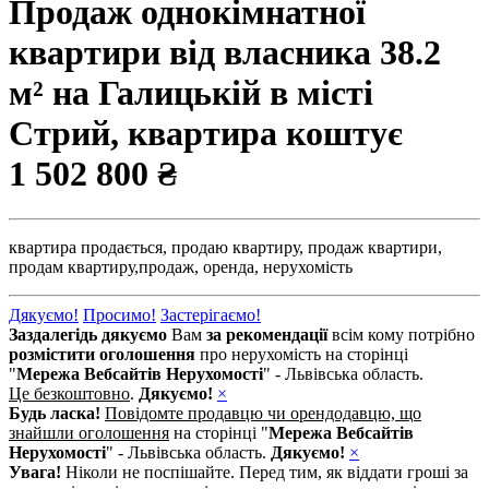
Продаж однокімнатної
квартири від власника 38.2
м² на Галицькій в місті
Стрий, квартира коштує
1 502 800 ₴
квартира продається,
продаю квартиру,
продаж квартири,
продам квартиру,
продаж,
оренда,
нерухомість
Дякуємо!
Просимо!
Застерігаємо!
Заздалегідь дякуємо
Вам
за рекомендації
всім кому потрібно
розмістити оголошення
про нерухомість на сторінці
"
Мережа Вебсайтів Нерухомості
" - Львівська область.
Це безкоштовно
.
Дякуємо!
×
Будь ласка!
Повідомте продавцю чи орендодавцю, що
знайшли оголошення
на сторінці "
Мережа Вебсайтів
Нерухомості
" - Львівська область.
Дякуємо!
×
Увага!
Ніколи не поспішайте. Перед тим, як віддати гроші за