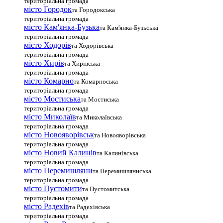
територіальна громада
місто Городок
та Городокська
територіальна громада
місто Кам'янка-Бузька
та Кам'янка-Бузьська
територіальна громада
місто Ходорів
та Ходорівська
територіальна громада
місто Хирів
та Хирівська
територіальна громада
місто Комарно
та Комарноська
територіальна громада
місто Мостиська
та Мостиська
територіальна громада
місто Миколаїв
та Миколаївська
територіальна громада
місто Новояворівськ
та Новояворівська
територіальна громада
місто Новий Калинів
та Калинівська
територіальна громада
місто Перемишляни
та Перемишляниська
територіальна громада
місто Пустомити
та Пустомитська
територіальна громада
місто Радехів
та Радехівська
територіальна громада