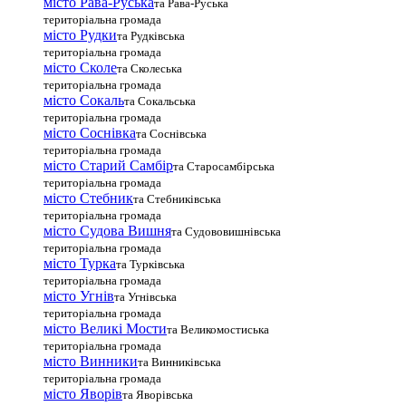
місто Рава-Руська
та Рава-Руська
територіальна громада
місто Рудки
та Рудківська
територіальна громада
місто Сколе
та Сколеська
територіальна громада
місто Сокаль
та Сокальська
територіальна громада
місто Соснівка
та Соснівська
територіальна громада
місто Старий Самбір
та Старосамбірська
територіальна громада
місто Стебник
та Стебниківська
територіальна громада
місто Судова Вишня
та Судововишнівська
територіальна громада
місто Турка
та Турківська
територіальна громада
місто Угнів
та Угнівська
територіальна громада
місто Великі Мости
та Великомостиська
територіальна громада
місто Винники
та Винниківська
територіальна громада
місто Яворів
та Яворівська