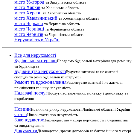
місто Ужгород
та Закарпатська область
місто Харків
та Харківська область
місто Херсон
та Херсонська область
місто Хмельницький
та Хмельницька область
місто Черкаси
та Черкаська область
місто Чернівці
та Чернівецька область
місто Чернігів
та Чернігівська область
Нерухомість в Україні
Все для нерухомості
Будівельні матеріали
Продаємо будівельні матеріали для ремонту
та будівництва
Будівництво нерухомості
Будуємо житлові та не житлові
споруди та різні будівельні конструкції
Ремонт та вдосконалення
Ремонтуємо житлові і не житлові
приміщення та іншу нерухомість
Надавачі послуг
Послуги встановлення, монтажу і демонтажу та
оздоблення
Новини
Новини на ринку нерухомості Львівської області і України
Статті
Цікаві статті про нерухомість
Законодавство
Законодавство у сфері нерухомості і будівництва
та оподаткування
Документи
Діловодство, зразки договорів та багато іншого у сфері