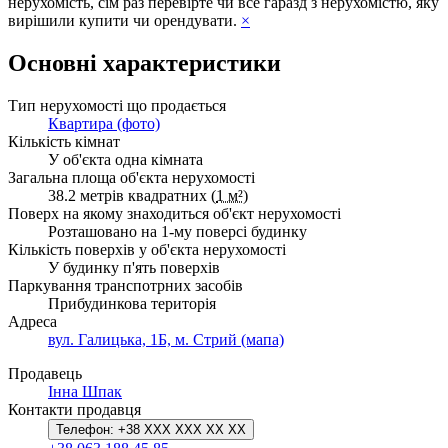
нерухомість, сім раз перевірте чи все гаразд з нерухомістю, яку
вирішили купити чи орендувати.
×
Основні характеристики
Тип нерухомості що продається
Квартира (фото)
Кількість кімнат
У об'єкта одна кімната
Загальна площа об'єкта нерухомості
38.2 метрів квадратних (
1 м²
)
Поверх на якому знаходиться об'єкт нерухомості
Розташовано на 1-му поверсі будинку
Кількість поверхів у об'єкта нерухомості
У будинку п'ять поверхів
Паркування транспотрних засобів
Прибудинкова територія
Адреса
вул. Галицька, 1Б, м. Стрий (мапа)
Продавець
Інна Шпак
Контакти продавця
Телефон:
+38 XXX XXX XX XX