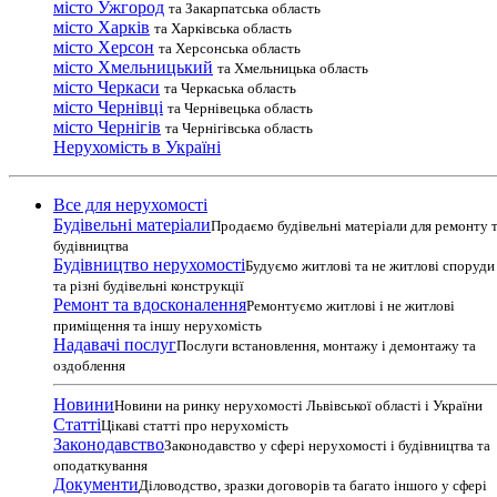
місто Ужгород
та Закарпатська область
місто Харків
та Харківська область
місто Херсон
та Херсонська область
місто Хмельницький
та Хмельницька область
місто Черкаси
та Черкаська область
місто Чернівці
та Чернівецька область
місто Чернігів
та Чернігівська область
Нерухомість в Україні
Все для нерухомості
Будівельні матеріали
Продаємо будівельні матеріали для ремонту 
будівництва
Будівництво нерухомості
Будуємо житлові та не житлові споруди
та різні будівельні конструкції
Ремонт та вдосконалення
Ремонтуємо житлові і не житлові
приміщення та іншу нерухомість
Надавачі послуг
Послуги встановлення, монтажу і демонтажу та
оздоблення
Новини
Новини на ринку нерухомості Львівської області і України
Статті
Цікаві статті про нерухомість
Законодавство
Законодавство у сфері нерухомості і будівництва та
оподаткування
Документи
Діловодство, зразки договорів та багато іншого у сфері