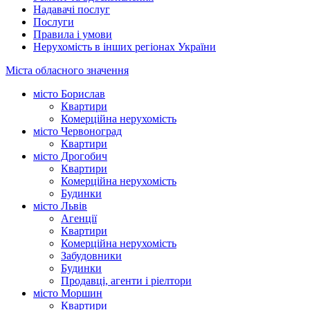
Надавачі послуг
Послуги
Правила і умови
Нерухомість в інших регіонах України
Міста обласного значення
місто Борислав
Квартири
Комерційна нерухомість
місто Червоноград
Квартири
місто Дрогобич
Квартири
Комерційна нерухомість
Будинки
місто Львів
Агенції
Квартири
Комерційна нерухомість
Забудовники
Будинки
Продавці, агенти і ріелтори
місто Моршин
Квартири