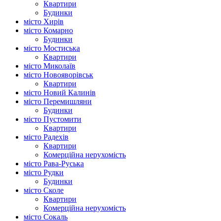
Квартири
Будинки
місто Хирів
місто Комарно
Будинки
місто Мостиська
Квартири
місто Миколаїв
місто Новояворівськ
Квартири
місто Новий Калинів
місто Перемишляни
Будинки
місто Пустомити
Квартири
місто Радехів
Квартири
Комерційна нерухомість
місто Рава-Руська
місто Рудки
Будинки
місто Сколе
Квартири
Комерційна нерухомість
місто Сокаль