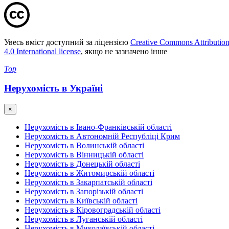
Увесь вміст доступний за ліцензією
Creative Commons Attributio
4.0 International license
, якщо не зазначено інше
Top
Нерухомість в Україні
×
Нерухомість в Івано-Франківській області
Нерухомість в Автономній Республіці Крим
Нерухомість в Волинській області
Нерухомість в Вінницькій області
Нерухомість в Донецькій області
Нерухомість в Житомирській області
Нерухомість в Закарпатській області
Нерухомість в Запорізькій області
Нерухомість в Київській області
Нерухомість в Кіровоградській області
Нерухомість в Луганській області
Нерухомість в Миколаївській області