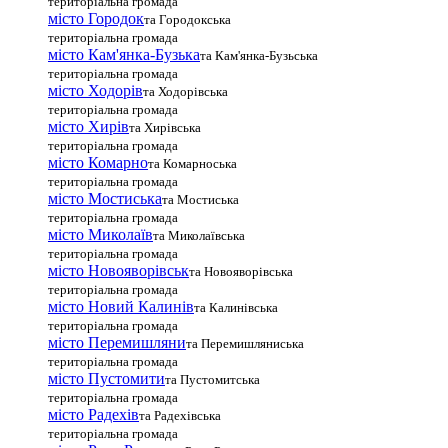
територіальна громада
місто Городок
та Городокська
територіальна громада
місто Кам'янка-Бузька
та Кам'янка-Бузьська
територіальна громада
місто Ходорів
та Ходорівська
територіальна громада
місто Хирів
та Хирівська
територіальна громада
місто Комарно
та Комарноська
територіальна громада
місто Мостиська
та Мостиська
територіальна громада
місто Миколаїв
та Миколаївська
територіальна громада
місто Новояворівськ
та Новояворівська
територіальна громада
місто Новий Калинів
та Калинівська
територіальна громада
місто Перемишляни
та Перемишляниська
територіальна громада
місто Пустомити
та Пустомитська
територіальна громада
місто Радехів
та Радехівська
територіальна громада