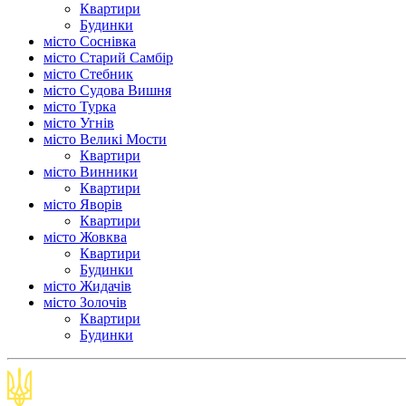
Квартири
Будинки
місто Соснівка
місто Старий Самбір
місто Стебник
місто Судова Вишня
місто Турка
місто Угнів
місто Великі Мости
Квартири
місто Винники
Квартири
місто Яворів
Квартири
місто Жовква
Квартири
Будинки
місто Жидачів
місто Золочів
Квартири
Будинки