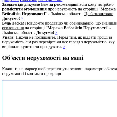
Заздалегідь дякуємо
Вам
за рекомендації
всім кому потрібно
розмістити оголошення
про нерухомість на сторінці "
Мережа
Вебсайтів Нерухомості
" - Львівська область.
Це безкоштовно
.
Дякуємо!
×
Будь ласка!
Повідомте продавцю чи орендодавцю, що знайшл
оголошення
на сторінці "
Мережа Вебсайтів Нерухомості
" -
Львівська область.
Дякуємо!
×
Увага!
Ніколи не поспішайте. Перед тим, як віддати гроші за
нерухомість, сім раз перевірте чи все гаразд з нерухомістю, яку
вирішили купити чи орендувати.
×
Об'єкти нерухомості на мапі
Клацніть на маркер щоб переглянути основні параметри об'єкта
нерухомості і контакти продавця