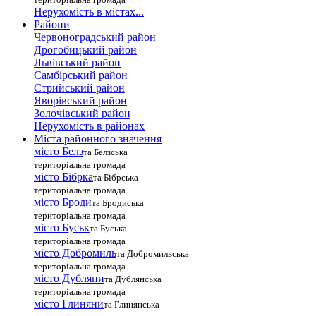
Нерухомість в містах...
Райони
Червоноградський район
Дрогобицький район
Львівський район
Самбірський район
Стрийський район
Яворівський район
Золочівський район
Нерухомість в районах
Міста районного значення
місто Белз
та Белзська
територіальна громада
місто Бібрка
та Бібрська
територіальна громада
місто Броди
та Бродиська
територіальна громада
місто Буськ
та Буська
територіальна громада
місто Добромиль
та Добромильська
територіальна громада
місто Дубляни
та Дублянська
територіальна громада
місто Глиняни
та Глинянська