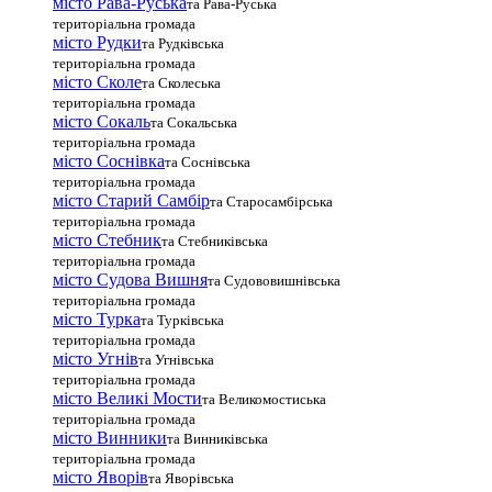
місто Рава-Руська
та Рава-Руська
територіальна громада
місто Рудки
та Рудківська
територіальна громада
місто Сколе
та Сколеська
територіальна громада
місто Сокаль
та Сокальська
територіальна громада
місто Соснівка
та Соснівська
територіальна громада
місто Старий Самбір
та Старосамбірська
територіальна громада
місто Стебник
та Стебниківська
територіальна громада
місто Судова Вишня
та Судововишнівська
територіальна громада
місто Турка
та Турківська
територіальна громада
місто Угнів
та Угнівська
територіальна громада
місто Великі Мости
та Великомостиська
територіальна громада
місто Винники
та Винниківська
територіальна громада
місто Яворів
та Яворівська