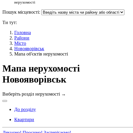
нерухомості
Пошук місцевості:
Ти тут:
Головна
Райони
Місто
Новояворівськ
Мапа об'єктів нерухомості
Мапа нерухомості
Новояворівськ
Виберіть розділ нерухомості
→
До розділу
Квартири
Дякуємо!
Просимо!
Застерігаємо!