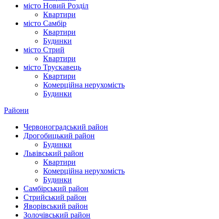
місто Новий Розділ
Квартири
місто Самбір
Квартири
Будинки
місто Стрий
Квартири
місто Трускавець
Квартири
Комерційна нерухомість
Будинки
Райони
Червоноградський район
Дрогобицький район
Будинки
Львівський район
Квартири
Комерційна нерухомість
Будинки
Самбірський район
Стрийський район
Яворівський район
Золочівський район