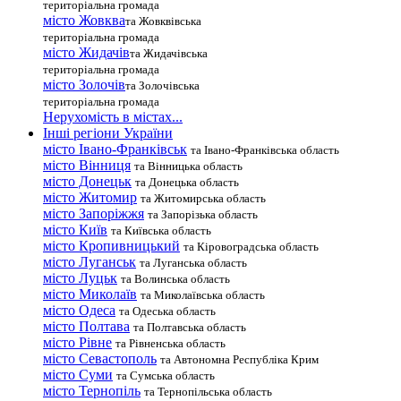
територіальна громада
місто Жовква
та Жовквівська
територіальна громада
місто Жидачів
та Жидачівська
територіальна громада
місто Золочів
та Золочівська
територіальна громада
Нерухомість в містах...
Інші регіони України
місто Івано-Франківськ
та Івано-Франківська область
місто Вінниця
та Вінницька область
місто Донецьк
та Донецька область
місто Житомир
та Житомирська область
місто Запоріжжя
та Запорізька область
місто Київ
та Київська область
місто Кропивницький
та Кіровоградська область
місто Луганськ
та Луганська область
місто Луцьк
та Волинська область
місто Миколаїв
та Миколаївська область
місто Одеса
та Одеська область
місто Полтава
та Полтавська область
місто Рівне
та Рівненська область
місто Севастополь
та Автономна Республіка Крим
місто Суми
та Сумська область
місто Тернопіль
та Тернопільська область