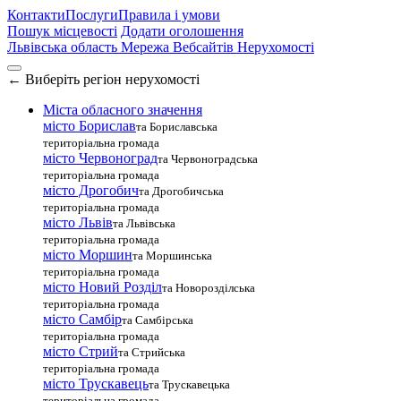
Контакти
Послуги
Правила і умови
Пошук місцевості
Додати оголошення
Львівська область
Мережа Вебсайтів Нерухомості
←
Виберіть регіон нерухомості
Міста обласного значення
місто Борислав
та Бориславська
територіальна громада
місто Червоноград
та Червоноградська
територіальна громада
місто Дрогобич
та Дрогобичська
територіальна громада
місто Львів
та Львівська
територіальна громада
місто Моршин
та Моршинська
територіальна громада
місто Новий Розділ
та Новорозділська
територіальна громада
місто Самбір
та Самбірська
територіальна громада
місто Стрий
та Стрийська
територіальна громада
місто Трускавець
та Трускавецька
територіальна громада