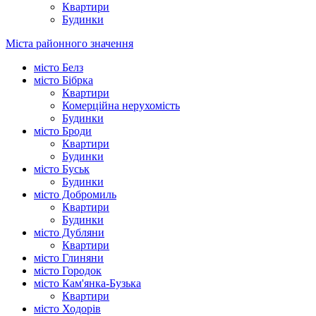
Квартири
Будинки
Міста районного значення
місто Белз
місто Бібрка
Квартири
Комерційна нерухомість
Будинки
місто Броди
Квартири
Будинки
місто Буськ
Будинки
місто Добромиль
Квартири
Будинки
місто Дубляни
Квартири
місто Глиняни
місто Городок
місто Кам'янка-Бузька
Квартири
місто Ходорів