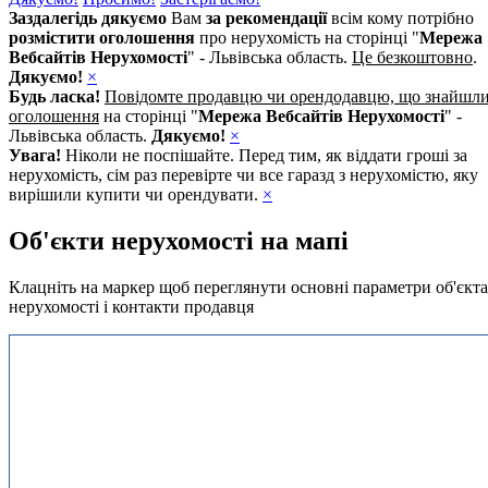
Заздалегідь дякуємо
Вам
за рекомендації
всім кому потрібно
розмістити оголошення
про нерухомість на сторінці "
Мережа
Вебсайтів Нерухомості
" - Львівська область.
Це безкоштовно
.
Дякуємо!
×
Будь ласка!
Повідомте продавцю чи орендодавцю, що знайшл
оголошення
на сторінці "
Мережа Вебсайтів Нерухомості
" -
Львівська область.
Дякуємо!
×
Увага!
Ніколи не поспішайте. Перед тим, як віддати гроші за
нерухомість, сім раз перевірте чи все гаразд з нерухомістю, яку
вирішили купити чи орендувати.
×
Об'єкти нерухомості на мапі
Клацніть на маркер щоб переглянути основні параметри об'єкта
нерухомості і контакти продавця