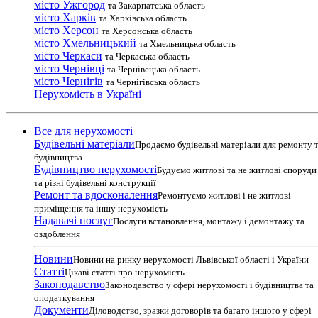
місто Ужгород
та Закарпатська область
місто Харків
та Харківська область
місто Херсон
та Херсонська область
місто Хмельницький
та Хмельницька область
місто Черкаси
та Черкаська область
місто Чернівці
та Чернівецька область
місто Чернігів
та Чернігівська область
Нерухомість в Україні
Все для нерухомості
Будівельні матеріали
Продаємо будівельні матеріали для ремонту 
будівництва
Будівництво нерухомості
Будуємо житлові та не житлові споруди
та різні будівельні конструкції
Ремонт та вдосконалення
Ремонтуємо житлові і не житлові
приміщення та іншу нерухомість
Надавачі послуг
Послуги встановлення, монтажу і демонтажу та
оздоблення
Новини
Новини на ринку нерухомості Львівської області і України
Статті
Цікаві статті про нерухомість
Законодавство
Законодавство у сфері нерухомості і будівництва та
оподаткування
Документи
Діловодство, зразки договорів та багато іншого у сфері