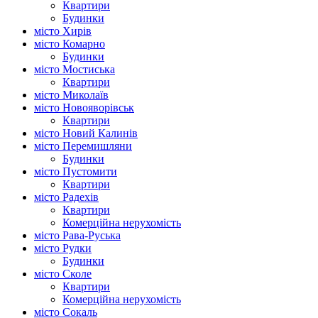
Квартири
Будинки
місто Хирів
місто Комарно
Будинки
місто Мостиська
Квартири
місто Миколаїв
місто Новояворівськ
Квартири
місто Новий Калинів
місто Перемишляни
Будинки
місто Пустомити
Квартири
місто Радехів
Квартири
Комерційна нерухомість
місто Рава-Руська
місто Рудки
Будинки
місто Сколе
Квартири
Комерційна нерухомість
місто Сокаль