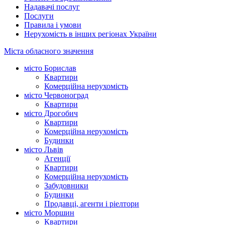
Надавачі послуг
Послуги
Правила і умови
Нерухомість в інших регіонах України
Міста обласного значення
місто Борислав
Квартири
Комерційна нерухомість
місто Червоноград
Квартири
місто Дрогобич
Квартири
Комерційна нерухомість
Будинки
місто Львів
Агенції
Квартири
Комерційна нерухомість
Забудовники
Будинки
Продавці, агенти і ріелтори
місто Моршин
Квартири