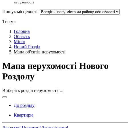
нерухомості
Пошук місцевості:
Ти тут:
Головна
Область
Місто
Новий Розділ
Мапа об'єктів нерухомості
Мапа нерухомості Нового
Роздолу
Виберіть розділ нерухомості
→
До розділу
Квартири
Дякуємо!
Просимо!
Застерігаємо!