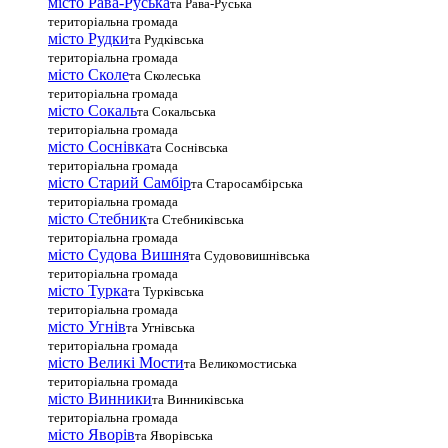
місто Рава-Руська
та Рава-Руська
територіальна громада
місто Рудки
та Рудківська
територіальна громада
місто Сколе
та Сколеська
територіальна громада
місто Сокаль
та Сокальська
територіальна громада
місто Соснівка
та Соснівська
територіальна громада
місто Старий Самбір
та Старосамбірська
територіальна громада
місто Стебник
та Стебниківська
територіальна громада
місто Судова Вишня
та Судововишнівська
територіальна громада
місто Турка
та Турківська
територіальна громада
місто Угнів
та Угнівська
територіальна громада
місто Великі Мости
та Великомостиська
територіальна громада
місто Винники
та Винниківська
територіальна громада
місто Яворів
та Яворівська