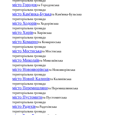
територіальна громада
місто Городок
та Городокська
територіальна громада
місто Кам'янка-Бузька
та Кам'янка-Бузьська
територіальна громада
місто Ходорів
та Ходорівська
територіальна громада
місто Хирів
та Хирівська
територіальна громада
місто Комарно
та Комарноська
територіальна громада
місто Мостиська
та Мостиська
територіальна громада
місто Миколаїв
та Миколаївська
територіальна громада
місто Новояворівськ
та Новояворівська
територіальна громада
місто Новий Калинів
та Калинівська
територіальна громада
місто Перемишляни
та Перемишляниська
територіальна громада
місто Пустомити
та Пустомитська
територіальна громада
місто Радехів
та Радехівська
територіальна громада