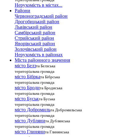
Нерухомість в містах...
Райони
Червоноградський район
Дрогобицький район
Львівський район
Самбірський район
Стрийський район
Яворівський район
Золочівський район
Нерухомість в районах
Міста районного значення
місто Белз
та Белзська
територіальна громада
місто Бібрка
та Бібрська
територіальна громада
місто Броди
та Бродиська
територіальна громада
місто Буськ
та Буська
територіальна громада
місто Добромиль
та Добромильська
територіальна громада
місто Дубляни
та Дублянська
територіальна громада
місто Глиняни
та Глинянська