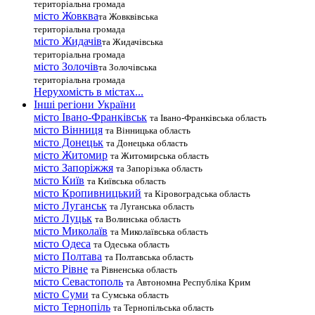
територіальна громада
місто Жовква
та Жовквівська
територіальна громада
місто Жидачів
та Жидачівська
територіальна громада
місто Золочів
та Золочівська
територіальна громада
Нерухомість в містах...
Інші регіони України
місто Івано-Франківськ
та Івано-Франківська область
місто Вінниця
та Вінницька область
місто Донецьк
та Донецька область
місто Житомир
та Житомирська область
місто Запоріжжя
та Запорізька область
місто Київ
та Київська область
місто Кропивницький
та Кіровоградська область
місто Луганськ
та Луганська область
місто Луцьк
та Волинська область
місто Миколаїв
та Миколаївська область
місто Одеса
та Одеська область
місто Полтава
та Полтавська область
місто Рівне
та Рівненська область
місто Севастополь
та Автономна Республіка Крим
місто Суми
та Сумська область
місто Тернопіль
та Тернопільська область