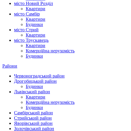
місто Новий Розділ
Квартири
місто Самбір
Квартири
Будинки
місто Стрий
Квартири
місто Трускавець
Квартири
Комерційна нерухомість
Будинки
Райони
Червоноградський район
Дрогобицький район
Будинки
Львівський район
Квартири
Комерційна нерухомість
Будинки
Самбірський район
Стрийський район
Яворівський район
Золочівський район