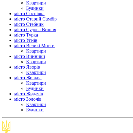
Квартири
Будинки
місто Соснівка
місто Старий Самбір
місто Стебник
місто Судова Вишня
місто Турка
місто Угнів
місто Великі Мости
Квартири
місто Винники
Квартири
місто Яворів
Квартири
місто Жовква
Квартири
Будинки
місто Жидачів
місто Золочів
Квартири
Будинки