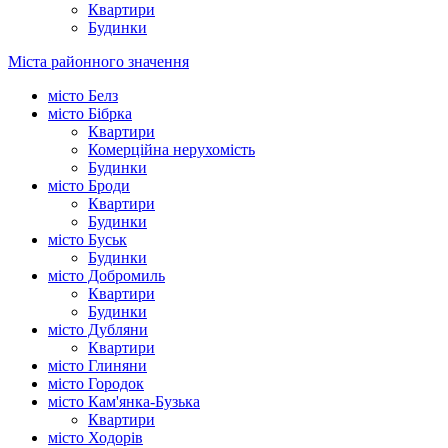
Квартири
Будинки
Міста районного значення
місто Белз
місто Бібрка
Квартири
Комерційна нерухомість
Будинки
місто Броди
Квартири
Будинки
місто Буськ
Будинки
місто Добромиль
Квартири
Будинки
місто Дубляни
Квартири
місто Глиняни
місто Городок
місто Кам'янка-Бузька
Квартири
місто Ходорів