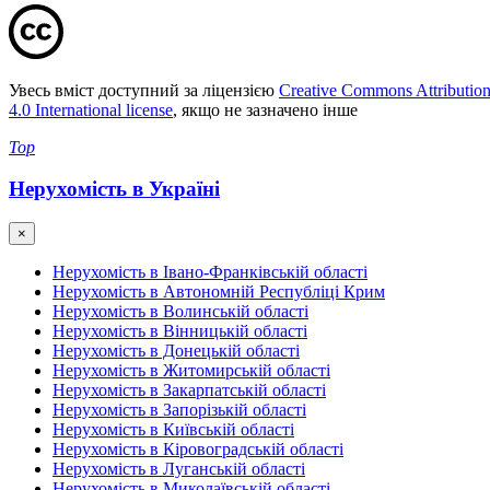
Увесь вміст доступний за ліцензією
Creative Commons Attributio
4.0 International license
, якщо не зазначено інше
Top
Нерухомість в Україні
×
Нерухомість в Івано-Франківській області
Нерухомість в Автономній Республіці Крим
Нерухомість в Волинській області
Нерухомість в Вінницькій області
Нерухомість в Донецькій області
Нерухомість в Житомирській області
Нерухомість в Закарпатській області
Нерухомість в Запорізькій області
Нерухомість в Київській області
Нерухомість в Кіровоградській області
Нерухомість в Луганській області
Нерухомість в Миколаївській області