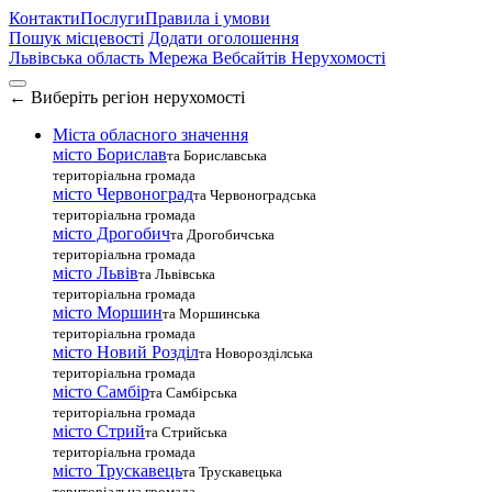
Контакти
Послуги
Правила і умови
Пошук місцевості
Додати оголошення
Львівська область
Мережа Вебсайтів Нерухомості
←
Виберіть регіон нерухомості
Міста обласного значення
місто Борислав
та Бориславська
територіальна громада
місто Червоноград
та Червоноградська
територіальна громада
місто Дрогобич
та Дрогобичська
територіальна громада
місто Львів
та Львівська
територіальна громада
місто Моршин
та Моршинська
територіальна громада
місто Новий Розділ
та Новорозділська
територіальна громада
місто Самбір
та Самбірська
територіальна громада
місто Стрий
та Стрийська
територіальна громада
місто Трускавець
та Трускавецька
територіальна громада